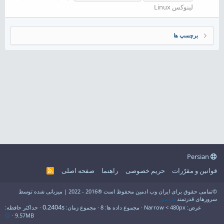
لینوکس Linux
برچسپ ها
Persian
قوانین و مقرّرات
حریم خصوصی
راهنما
صفحه اصلی
R
S
S
©تمامی حقوق برای ایران وب ادمین محفوظ است ®2016 - 2022 | میزبانی شده توسط
سرورهای قدرتمند
فراسو
0.2404s
عرض
مجموع داده ها
8
مجموع زمان
حداکثر حافظه
9.57MB