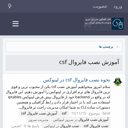
ورود
عضویت
برچسپ ها
آموزش نصب فایروال csf
نحوه نصب فایروال csf در لینوکس
سلام امروز میخواهیم آموزش نصب csf یکی از محبوب ترین و قوی
ترین فایروال های نرم افزاری در لینوکس را آموزش دهیم. این فایروال
که در واقع در backend خود از فایروال پیش فرض لینوکس iptables
استفاده می کند با در اختیار قرار دادن رابط گرافیکی و همچنین
دستورات ساده CLI به شما امکان مدیریت راحت تر فایروال...
farid
موضوع
15/11/15
csf
آموزش
نصب
فایروال
csf
آموزش
نصب
فایروال
در سرور لینوکس
مدیریت سرور
پاسخ ها: 0
انجمن:
نصب
فایروال
csf
نصب
فایروال
در لینوکس