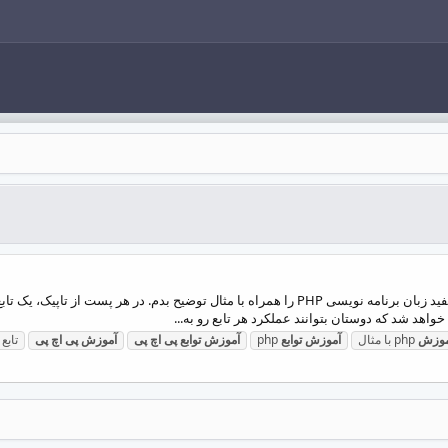
سلام دوستان در این تاپیک قصد دارم توابع پرکاربرد و مفید زبان برنامه نویسی PHP را همراه ب
ه خواهد شد که دوستان بتوانند عملکرد هر تابع رو به...
موزش
php با مثال
آموزش
توابع
php
آموزش
توابع
پی
اچ
پی
آموزش
پی
اچ
پی
تابع phpinfo