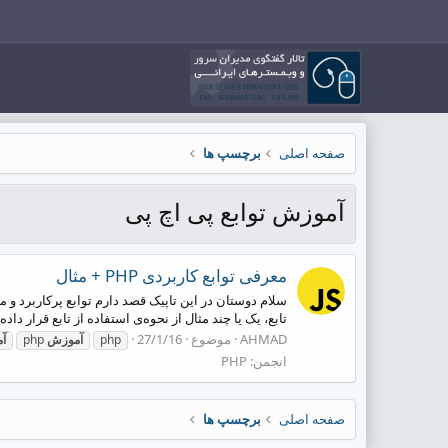
صفحه اصلی
برچسپ ها
آموزش توابع پی اچ پی
معرفی توابع کاربردی PHP + مثال
تابع، یک یا چند مثال از نحوه‌ی استفاده از تابع قرار داد
AHMAD
موضوع
27/1/16
php
آموزش
php
آ
انجمن:
PHP
صفحه اصلی
برچسپ ها