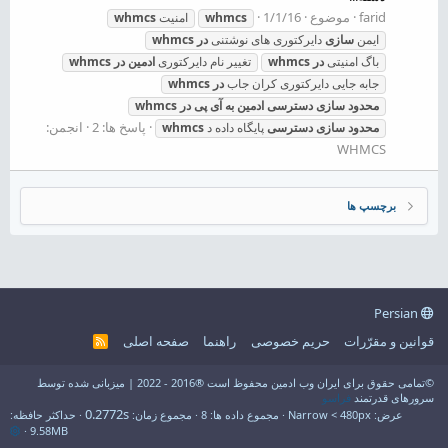
farid
موضوع
1/1/16
whmcs
امنیت
whmcs
ایمن
سازی
دایرکتوری های نوشتنی
در
whmcs
باگ امنیتی
در
whmcs
تغییر نام دایرکتوری
ادمین
در
whmcs
جابه جایی دایرکتوری کران جاب
در
whmcs
محدود
سازی
دسترسی
ادمین
به
آی
پی
در
whmcs
پاسخ ها: 2
انجمن:
محدود
سازی
دسترسی
پایگاه داده د
whmcs
WHMCS
برچسپ ها
Persian
قوانین و مقرّرات
حریم خصوصی
راهنما
صفحه اصلی
R
S
S
©تمامی حقوق برای ایران وب ادمین محفوظ است ®2016 - 2022 | میزبانی شده توسط
سرورهای قدرتمند
فراسو
0.2772s
عرض
مجموع داده ها
8
مجموع زمان
حداکثر حافظه
9.58MB