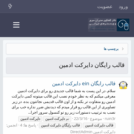
ورود
عضویت
برچسپ ها
قالب رایگان دایرکت ادمین
قالب رایگان ein دایرکت ادمین
سلام. در این پست به شما قالب جدیدی رو برای دایرکت ادمین
معرفی میکنم که به نظر خودم نصب این قالب میتونه کمی دایرکت
ادمین رو متفاوت تر بکنه و از اون قالب قدیمی نجاتتون بده. در زیر
تصاویری از این قالب رو قرار میدم که دیدنش ضرر نداره خب برای
نصب به ترتییب دستورات زیر رو تو کنسول سرور اجرا...
ruin3r
موضوع
22/3/16
تم
دایرکت
ادمین
دایرکت
ادمین
پاسخ ها: 4
انجمن:
قالب
دایرکت
ادمین
قالب
رایگان
دایرکت
ادمین
دایرکت ادمین DirectAdmin