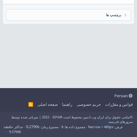
برچسپ ها
Persian
قوانین و مقرّرات
حریم خصوصی
راهنما
صفحه اصلی
R
S
S
©تمامی حقوق برای ایران وب ادمین محفوظ است ®2016 - 2022 | میزبانی شده توسط
سرورهای قدرتمند
فراسو
0.2799s
عرض
مجموع داده ها
8
مجموع زمان
حداکثر حافظه
9.57MB