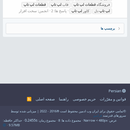
فروشگاه
قطعات
لپ
تاپ
قاب
لپ
تاپ
قطعات
لپ
تاپ
پاسخ ها: 2
انجمن:
سخت افزار
لپ
تاپ
دل
کاور
لپ
تاپ
برچسپ ها
Persian
قوانین و مقرّرات
حریم خصوصی
راهنما
صفحه اصلی
R
S
S
©تمامی حقوق برای ایران وب ادمین محفوظ است ®2016 - 2022 | میزبانی شده توسط
سرورهای قدرتمند
فراسو
0.2455s
عرض
مجموع داده ها
8
مجموع زمان
حداکثر حافظه
9.57MB