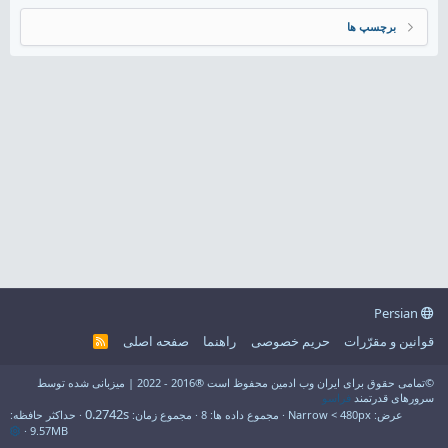
برچسپ ها
Persian
قوانین و مقرّرات
حریم خصوصی
راهنما
صفحه اصلی
R
S
S
©تمامی حقوق برای ایران وب ادمین محفوظ است ®2016 - 2022 | میزبانی شده توسط
سرورهای قدرتمند
فراسو
0.2742s
عرض
مجموع داده ها
8
مجموع زمان
حداکثر حافظه
9.57MB