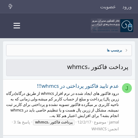
ورود
عضویت
برچسپ ها
پرداخت فاکتور ،whmcs
عدم تایید فاکتور پرداختی در whmcs!!!
J
درود فاکتور های ایجاد شده در نرم افزار whmcs از طریق درگاه(درگاه
زرین پال) پرداخت و مبلغ از حساب کاربر کم میشه،ولی زمانی که به
ناحیه کاربری بر میگرده فاکتور تسویه نشده و پرداختی برای کاربر ثبت
نمیشه. مشکل از زرین پال هست و یا تنظینم خاصی باید در whmcs
انجام بشه؟ برای افزایش اعتبار هم کلا به...
jamal
موضوع
12/2/17
پاسخ ها: 3
پرداخت
فاکتور
،whmcs
انجمن:
WHMCS