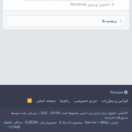
0
انجمن:
ویندوز Windows
برچسپ ها
Persian
قوانین و مقرّرات
حریم خصوصی
راهنما
صفحه اصلی
R
S
S
©تمامی حقوق برای ایران وب ادمین محفوظ است ®2016 - 2022 | میزبانی شده توسط
سرورهای قدرتمند
فراسو
0.2829s
عرض
مجموع داده ها
8
مجموع زمان
حداکثر حافظه
9.57MB