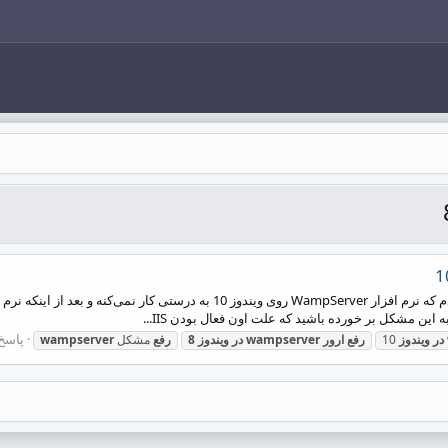
سلام بعد از آپگرید ویندوز خودم به ویندوز 10 متوجه شدم که نرم افزار pServer
 این مشکل بر خورده باشید که علت اون فعال بودن IIS...
پاسخ ه
در
ویندوز
10
رفع
ارور
wampserver
در
ویندوز
8
رفع
مشکل
wampserver