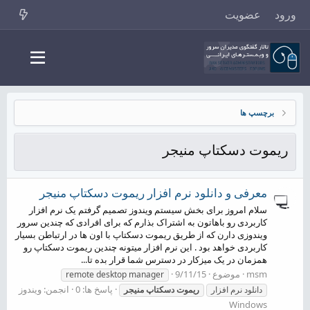
ورود
عضویت
برچسپ ها
ریموت دسکتاپ منیجر
معرفی و دانلود نرم افزار ریموت دسکتاپ منیجر
سلام امروز برای بخش سیستم ویندوز تصمیم گرفتم یک نرم افزار
کاربردی رو باهاتون به اشتراک بذارم که برای افرادی که چندین سرور
ویندوزی دارن که از طریق ریموت دسکتاپ با اون ها در ارتباطن بسیار
کاربردی خواهد بود . این نرم افزار میتونه چندین ریموت دسکتاپ رو
همزمان در یک میزکار در دسترس شما قرار بده تا...
msm
موضوع
9/11/15
remote desktop manager
پاسخ ها: 0
انجمن:
ویندوز
دانلود نرم افزار
ریموت
دسکتاپ
منیجر
Windows