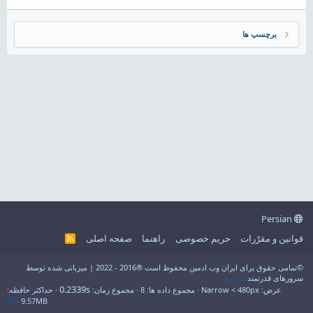
برچسپ ها
Persian
قوانین و مقرّرات
حریم خصوصی
راهنما
صفحه اصلی
R
S
S
©تمامی حقوق برای ایران وب ادمین محفوظ است ®2016 - 2022 | میزبانی شده توسط
سرورهای قدرتمند
فراسو
0.2339s
عرض
مجموع داده ها
8
مجموع زمان
حداکثر حافظه
9.57MB