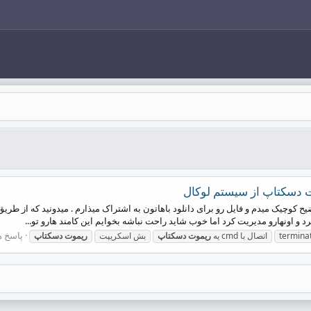
دسکتاپ از سیستم لوکال
اونهارو مدیریت کرد اما خوب شاید راحت نباشه بخوایم این کامند هارو تو...
پاسخ ها:
termina
اتصال با cmd یه
ریموت
دسکتاپ
بش اسکریپت
ریموت
دسکتاپ