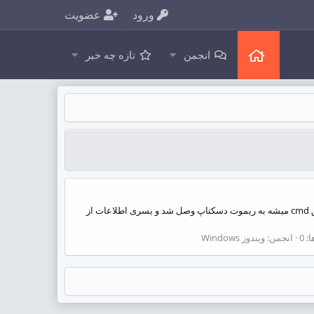
ورود
عضویت
انجمن
تازه چه خبر
سلام از عنوان مشخصه کار اسکریپت چی هست یه توضیح کوچیک میدم و فایل رو برای دانلود باهاتون به اشتراک میذارم . میدونید که از طریق cmd میشه به ریموت دسکتاپ وصل شد و یسری اطلاعات از
 0
انجمن:
ویندوز Windows