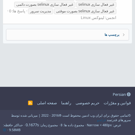
غیر فعال سازی selinux
غیر فعال سازی selinux بصورت دائمی
پاسخ ها: 0
غیر فعال سازی selinux بصورت موقتی
مدیریت سرور
انجمن:
لینوکس Linux
برچسپ ها
Persian
قوانین و مقرّرات
حریم خصوصی
راهنما
صفحه اصلی
R
S
S
©تمامی حقوق برای ایران وب ادمین محفوظ است ®2016 - 2022 | میزبانی شده توسط
سرورهای قدرتمند
فراسو
0.1677s
عرض
مجموع داده ها
8
مجموع زمان
حداکثر حافظه
9.58MB