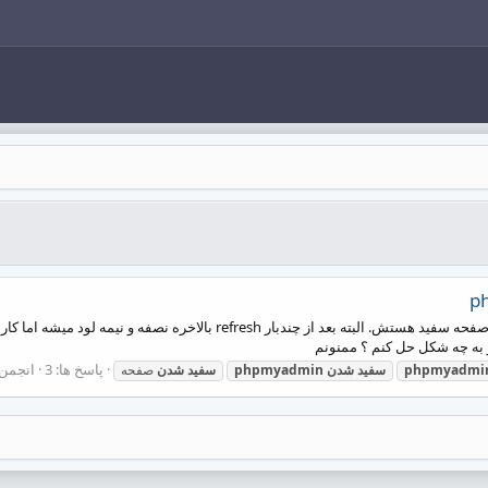
پاسخ ها: 3
انجمن
phpmyadmi
سفید
شدن
phpmyadmin
سفید
شدن
صفحه