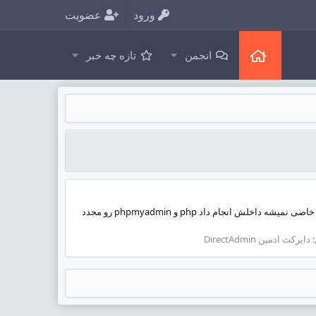
ورود
عضویت
انجمن
تازه چه خبر
سلام وقتی وارد phpmyadmin میشم و لاگین می کنم صفحه سفید هستش. البته بعد از چندبار refresh بالاخره نصفه و نیمه لود میشه اما کار خاصی نمیشه داخلش انجام داد php و phpmyadmin رو مجدد
:
دایرکت ادمین DirectAdmin