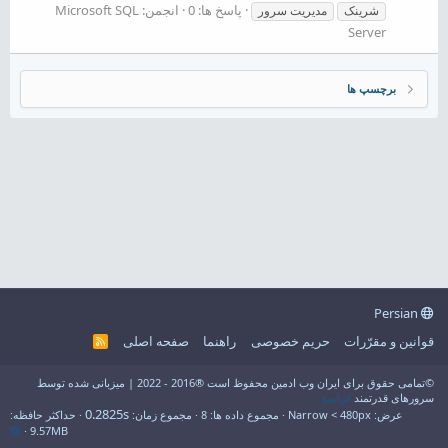
پاسخ ها: 0
انجمن:
Microsoft SQL
شرینک
مدیریت سرور
Server
برچسپ ها
Persian
قوانین و مقرّرات
حریم خصوصی
راهنما
صفحه اصلی
R
S
S
©تمامی حقوق برای ایران وب ادمین محفوظ است ®2016 - 2022 | میزبانی شده توسط
سرورهای قدرتمند
فراسو
0.2825s
عرض
مجموع داده ها
8
مجموع زمان
حداکثر حافظه
9.57MB