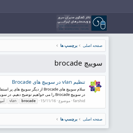
صفحه اصلی
برچسپ ها
سوییچ brocade
تنظیم vlan در سوییچ های Brocade
در سوییچ Brocade را می خواهیم توضیح دهیم. در سوییچ های سیسکو تنظیم VLAN به این صورت می باشد که شما یک...
farshid
موضوع
15/11/16
brocade
vlan
آموز
صفحه اصلی
برچسپ ها