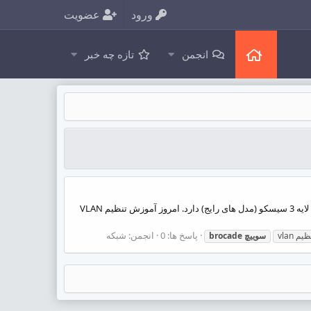
ورود
عضویت
انجمن
تازه چه خبر
سلام سوییچ های Brocade از دیگر سوییچ های پر استفاده دنیای اینترنت می باشند که قابل پشتیبانی PPS/BPS بسیار بالاتری را از سوییچ های لایه 3 سیسکو (مدل های رایج) دارد. امروز آموزش تنظیم VLAN
پاسخ ها: 0
انجمن:
شبکه
یم vlan
سوییچ
brocade