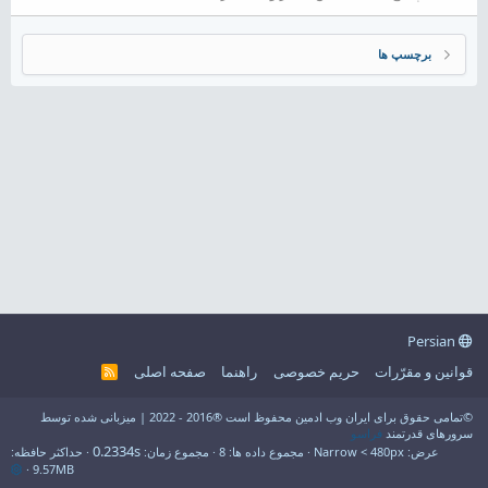
برچسپ ها
Persian
قوانین و مقرّرات
حریم خصوصی
راهنما
صفحه اصلی
R
S
S
©تمامی حقوق برای ایران وب ادمین محفوظ است ®2016 - 2022 | میزبانی شده توسط
سرورهای قدرتمند
فراسو
0.2334s
عرض
مجموع داده ها
8
مجموع زمان
حداکثر حافظه
9.57MB