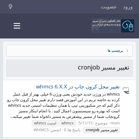
ورود
عضویت
برچسپ ها
تغییر مسیر cronjob
تغییر محل کرون جاب در whmcs 6.X.X
whmcs در ورژن جدید خودش یعنی ورژن 6 خیلی بهتر از قبل عمل
کرده به حاشه نریم در این آموزش قصد دارم تغییر محل کرون جاب رو
ذکر کنم که جز سکیوریتی تیپ یا همان تنظیمات امنیتی جدید whmcs
است که بهتره رو سیستمتون اعمال کنید . با انجام اینکار مسیر
کرونجاب شما از مسیر پیشفرض به مسیر دلخواه شما تغییر میکنه...
msm
موضوع
5/11/15
whmcs
امنیت whmcs
پاسخ ها: 0
انجمن:
WHMCS
تغییر
مسیر
cronjob