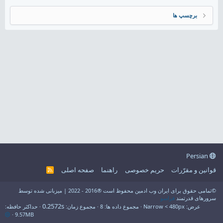
برچسپ ها
Persian
قوانین و مقرّرات
حریم خصوصی
راهنما
صفحه اصلی
R
S
S
©تمامی حقوق برای ایران وب ادمین محفوظ است ®2016 - 2022 | میزبانی شده توسط
سرورهای قدرتمند
فراسو
0.2572s
عرض
مجموع داده ها
8
مجموع زمان
حداکثر حافظه
9.57MB