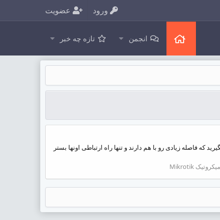
ورود
عضویت
انجمن
تازه چه خبر
ه راه اندازی های IPIP در روترهای میکروتیک آشنا میکنم. اما تونل IPIP چیست؟! دو شبکه Lan رو در نظر بگیرید که فاصله زیادی رو با هم دارند و تنها راه ارتباطی اونها بستر
یکروتیک Mikrotik