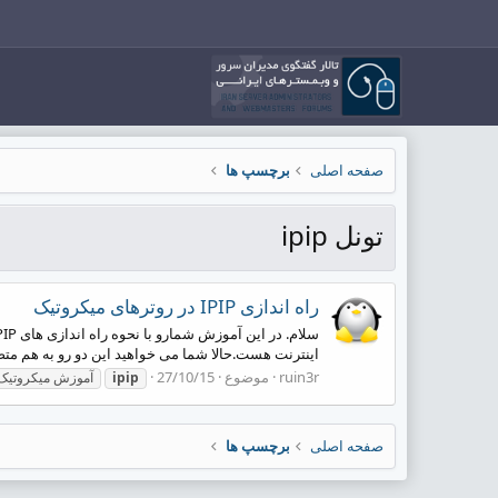
صفحه اصلی
برچسپ ها
تونل ipip
راه اندازی IPIP در روترهای میکروتیک
اینترنت هست.حالا شما می خواهید این دو رو به هم متصل 
ruin3r
موضوع
27/10/15
ipip
آموزش میکروتیک
صفحه اصلی
برچسپ ها