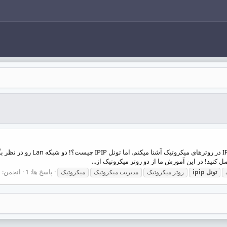
سلام. در این آموزش شمارو با نحو
کنید! در این آموزش ما از دو روتر میکروتیک از...
پاسخ ها: 1
انجمن:
م
تونل
ipip
روتر میکروتیک
مدیریت میکروتیک
میکروتیک