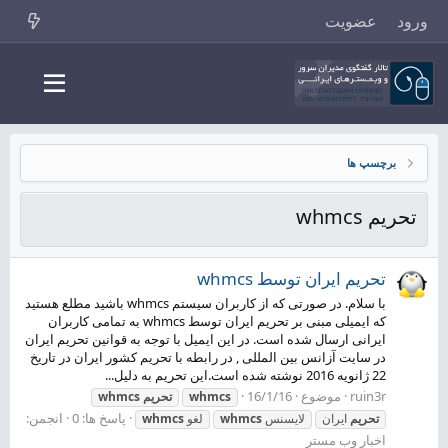
ورود
عضویت
برچسپ ها
تحریم whmcs
تحریم ایران توسط whmcs
با سلام. در صورتی که از کاربران سیستم whmcs باشید مطلع هستید
که ایمیلی مبنی بر تحریم ایران توسط whmcs به تمامی کاربران
ایرانی ارسال شده است. در این ایمیل با توجه به قوانین تحریم ایران
در سایت آزانس بین المللی , در رابطه با تحریم کشور ایران در تاریخ
22 ژانویه 2016 نوشته شده است.این تحریم به دلیل...
ruin3r
موضوع
16/1/16
whmcs
تحریم
whmcs
پاسخ ها: 0
انجمن:
تحریم
ایران
لایسنس
whmcs
لغو
whmcs
اخبار وب مستر