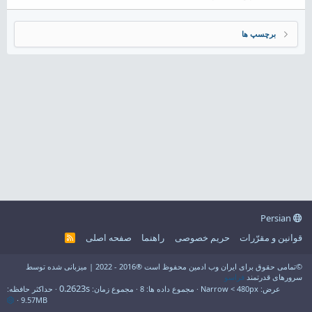
برچسپ ها
Persian
قوانین و مقرّرات
حریم خصوصی
راهنما
صفحه اصلی
R
S
S
©تمامی حقوق برای ایران وب ادمین محفوظ است ®2016 - 2022 | میزبانی شده توسط
سرورهای قدرتمند
فراسو
0.2623s
عرض
مجموع داده ها
8
مجموع زمان
حداکثر حافظه
9.57MB