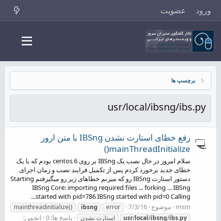
ورود
عضویت
برچسپ ها
usr/local/ibsng/ibs.py
رفع خطای استارت نشدن IBSng با متن ارور
mainThreadInitialize()
سلام امروز در حال نصب یک IBSng بر روی centos 6 بودم که با یک
خطای جدید برخورد کردم پس از تکمیل فرایند نصب و زمان اجرای
دستور استارت IBSng رو که میزنم خطاهای زیر رو میگیرفتم Starting
IBSng Core: importing required files ... forking ... IBSng
started with pid=786 IBSng started with pid=0 Calling...
msm
موضوع
7/3/16
mainthreadinitialize()
ibsng
error
پاسخ ها: 0
انجمن:
ibs.py
/
ibsng
/
local
/
usr
استارت نشدن