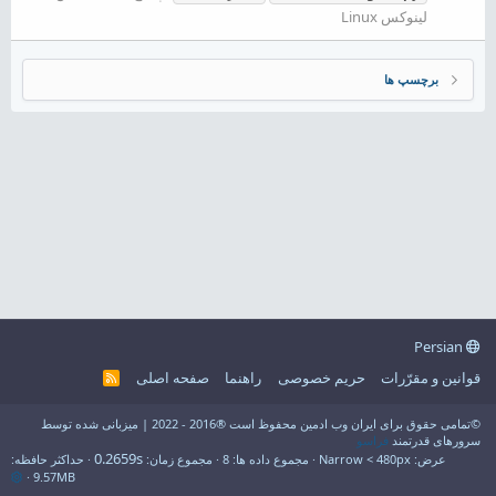
لینوکس Linux
برچسپ ها
Persian
قوانین و مقرّرات
حریم خصوصی
راهنما
صفحه اصلی
R
S
S
©تمامی حقوق برای ایران وب ادمین محفوظ است ®2016 - 2022 | میزبانی شده توسط
سرورهای قدرتمند
فراسو
0.2659s
عرض
مجموع داده ها
8
مجموع زمان
حداکثر حافظه
9.57MB