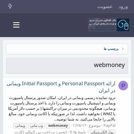
ورود
عضویت
برچسپ ها
webmoney
ارائه Personal Passport و Initial Passport وبمانی
P
در ایران
درود نماینده رسمی وبمانی در ایران، امکان صدور پرسنال پاسپورت
وبمانی و اینیشیال پاسپورت وبمانی را دارد. با اخذ پرسنال پاسپورت
وبمانی، هیچگونه محدودیتی در میزان تراکنشها ( بر حسب دلار آمریکا
یا WMZ ) نخواهید داشت. لذا در صورتیکه با اکانت وبمانی خود، مبالغ
بالایی‌ را جابجا می‌کنید، به شما توصیه...
PayPal
موضوع
17/8/17
webmoney
وب مانی
وبمانی
پاسخ ها: 0
انجمن:
پرداخت بین المللی (کارت
پول الکترونیکی