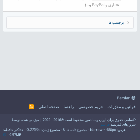
اعتباری و PayPal و...)
برچسپ ها
Persian
قوانین و مقرّرات
حریم خصوصی
راهنما
صفحه اصلی
R
S
S
©تمامی حقوق برای ایران وب ادمین محفوظ است ®2016 - 2022 | میزبانی شده توسط
سرورهای قدرتمند
فراسو
0.2759s
عرض
مجموع داده ها
8
مجموع زمان
حداکثر حافظه
9.57MB