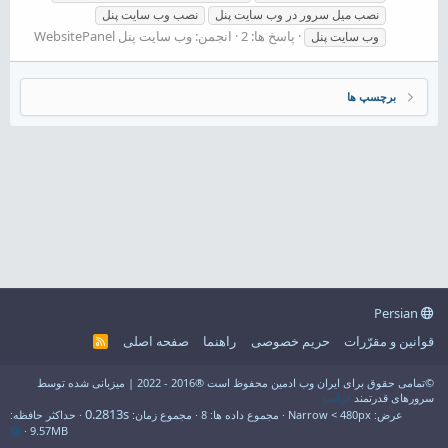
نصب میل سرور در وب سایت پنل
نصب وب سایت پنل
پاسخ ها: 2
انجمن:
وب سایت پنل WebsitePanel
وب سایت پنل
برچسپ ها
Persian
قوانین و مقرّرات
حریم خصوصی
راهنما
صفحه اصلی
R
S
S
©تمامی حقوق برای ایران وب ادمین محفوظ است ®2016 - 2022 | میزبانی شده توسط
سرورهای قدرتمند
فراسو
0.2813s
عرض
مجموع داده ها
8
مجموع زمان
حداکثر حافظه
9.57MB