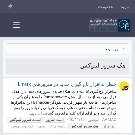
ورود
عضویت
برچسپ ها
هک سرور لینوکس
خطر بدافزار باج گیری جدید در سرورهای Linux
بدافزار باج گیری (Ransomware) جدیدی سرورهای Linux را هدف
قرار می دهد از چند سال پیش، Ransomware ها به عنوان یکی از
بدافزارهای فاجعه بار ظهور کردند. نفوذگر(hacker) با این بدافزارها
می توانست تمام محتویات هارد دیسک قربانی و / یا سرور را رمز
گذاری کند و در ازای ارائه کلید برای رمزگشایی آن باج...
AHMAD
موضوع
10/11/15
امنیت
سرور
امنیت
سرور
لینوکس
پاسخ ها: 0
انجمن:
اخبار وب مستر
بد افزار
هک
سرور
لینوکس