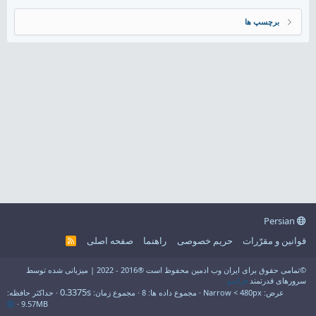
برچسپ ها
Persian
قوانین و مقرّرات
حریم خصوصی
راهنما
صفحه اصلی
R
S
S
©تمامی حقوق برای ایران وب ادمین محفوظ است ®2016 - 2022 | میزبانی شده توسط
سرورهای قدرتمند
فراسو
0.3375s
عرض
مجموع داده ها
8
مجموع زمان
حداکثر حافظه
9.57MB