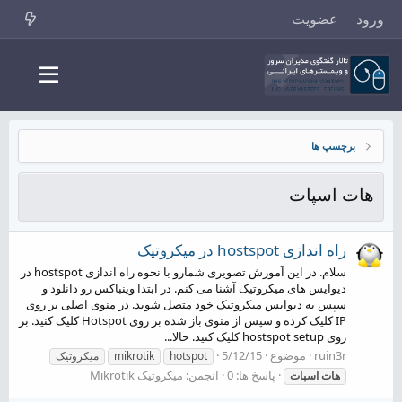
ورود
عضویت
برچسپ ها
هات اسپات
راه اندازی hostspot در میکروتیک
سلام. در این آموزش تصویری شمارو با نحوه راه اندازی hostspot در
دیوایس های میکروتیک آشنا می کنم. در ابتدا وینباکس رو دانلود و
سپس به دیوایس میکروتیک خود متصل شوید. در منوی اصلی بر روی
IP کلیک کرده و سپس از منوی باز شده بر روی Hotspot کلیک کنید. بر
روی hostspot setup کلیک کنید. حالا...
ruin3r
موضوع
5/12/15
hotspot
mikrotik
میکروتیک
پاسخ ها: 0
انجمن:
میکروتیک Mikrotik
هات
اسپات