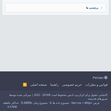
برچسپ ها
Persian
قوانین و مقرّرات
حریم خصوصی
راهنما
صفحه اصلی
R
S
S
©تمامی حقوق برای ایران وب ادمین محفوظ است ®2016 - 2022 | میزبانی شده توسط
سرورهای قدرتمند
فراسو
0.3400s
عرض
مجموع داده ها
8
مجموع زمان
حداکثر حافظه
9.57MB