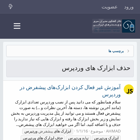
ورود
عضویت
برچسپ ها
حذف ابزارک های وردپرس
آموزش غیر فعال کردن ابزارک‌های پیشفرض در
وردپرس
سلام همانطور که می دانید پس از نصب وردپرس تعدادی ابزارک
(مانند آخرین نوشته ها، دسته ها، آخرین نظرات و ...) به صورت
پیشفرض فعال هستند و می توانید از پنل مدیریت وردپرس به بخش
نمایش و زیر بخش ابزارک ها رفته و ابزارک هایی که نیاز ندارید را
حذف و یا اضافه کنید. اما اگر می خواهید ابزارک های پیشفرض...
AHMAD
موضوع
1/1/16
ابزارک
های
پیشفرض
وردپرس
ابزارک
وردپرس
توابع
وردپرس
حذف
ابزارک
های
وردپرس