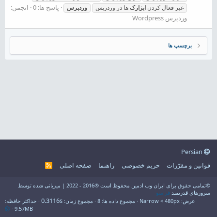
پاسخ ها: 0
انجمن:
غیر فعال کردن
ابزارک
ها در وردرپس
وردپرس
وردپرس Wordpress
برچسپ ها
Persian
قوانین و مقرّرات
حریم خصوصی
راهنما
صفحه اصلی
R
S
S
©تمامی حقوق برای ایران وب ادمین محفوظ است ®2016 - 2022 | میزبانی شده توسط
سرورهای قدرتمند
فراسو
0.3116s
عرض
مجموع داده ها
8
مجموع زمان
حداکثر حافظه
9.57MB