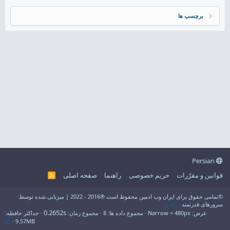
برچسپ ها
Persian
قوانین و مقرّرات
حریم خصوصی
راهنما
صفحه اصلی
R
S
S
©تمامی حقوق برای ایران وب ادمین محفوظ است ®2016 - 2022 | میزبانی شده توسط
سرورهای قدرتمند
فراسو
0.2652s
عرض
مجموع داده ها
8
مجموع زمان
حداکثر حافظه
9.57MB