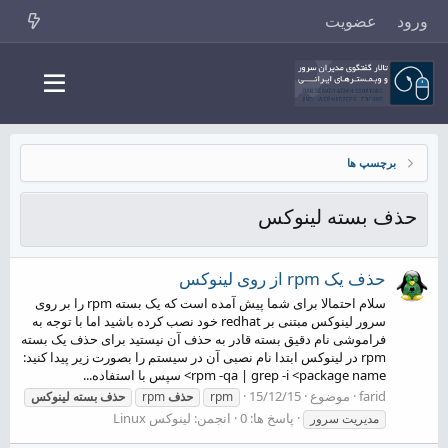
ورود
عضویت
برچسپ ها
حذف بسته لینوکس
حذف یک rpm از روی لینوکس
سلام احتمالا برای شما پیش آمده است که یک بسته rpm را بر روی
سرور لینوکس مبتنی بر redhat خود نصب کرده باشید اما با توجه به
فراموشی نام دقیق بسته قادر به حذف آن نیستید برای حذف یک بسته
rpm در لینوکس ابتدا نام نصبی آن در سیستم را بصورت زیر پیدا کنید:
rpm -qa | grep -i <package name> سپس با استفاده...
farid
موضوع
15/12/15
rpm
حذف
rpm
حذف
بسته
لینوکس
پاسخ ها: 0
انجمن:
لینوکس Linux
مدیریت سرور