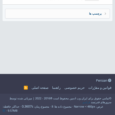
برچسپ ها
Persian
قوانین و مقرّرات
حریم خصوصی
راهنما
صفحه اصلی
R
S
S
©تمامی حقوق برای ایران وب ادمین محفوظ است ®2016 - 2022 | میزبانی شده توسط
سرورهای قدرتمند
فراسو
0.3607s
عرض
مجموع داده ها
8
مجموع زمان
حداکثر حافظه
9.57MB