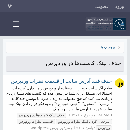
ورود
عضویت
برچسپ ها
حذف لینک کامنت‌ها در وردپرس
حذف فیلد آدرس سایت از قسمت نظرات وردپرس
سلام اگر سایت خود را با استفاده از وردپرس راه اندازی کرده اید،
احتمالا این مشکل برای شما نیز پیش آمده که کامنت های بسیار زیادی
دریافت می کنید که هیچ محتوایی ندارند یا صرفا با نوشتن چند کلمه
"مرسی" ، "ممنون" ، "خیلی خوب بود" و .. به فکر قرار دادن لینک وب
سایت خود با عناوینی مانند دانلود آهنگ...
AHMAD
موضوع
10/1/16
حذف
لینک
کامنت‌ها
در
وردپرس
غیرفعال کردن
لینک
نظرات
وردپرس
قسمت نظرات
وردپرس
پاسخ ها: 0
انجمن:
وردپرس Wordpress
وردپرس