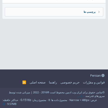
برچسپ ها
Persian
قوانین و مقرّرات
حریم خصوصی
راهنما
صفحه اصلی
R
S
S
©تمامی حقوق برای ایران وب ادمین محفوظ است ®2016 - 2022 | میزبانی شده توسط
سرورهای قدرتمند
فراسو
0.1516s
عرض
مجموع داده ها
8
مجموع زمان
حداکثر حافظه
9.57MB