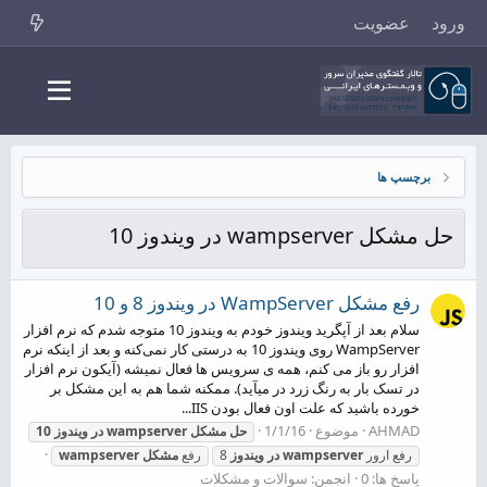
ورود
عضویت
برچسپ ها
حل مشکل wampserver در ویندوز 10
رفع مشکل WampServer در ویندوز 8 و 10
سلام بعد از آپگرید ویندوز خودم به ویندوز 10 متوجه شدم که نرم افزار
WampServer روی ویندوز 10 به درستی کار نمی‌کنه و بعد از اینکه نرم
افزار رو باز می کنم، همه ی سرویس ها فعال نمیشه (آیکون نرم افزار
در تسک بار به رنگ زرد در میآید). ممکنه شما هم به این مشکل بر
خورده باشید که علت اون فعال بودن IIS...
AHMAD
موضوع
1/1/16
حل
مشکل
wampserver
در
ویندوز
10
رفع ارور
wampserver
در
ویندوز
8
رفع
مشکل
wampserver
پاسخ ها: 0
انجمن:
سوالات و مشکلات