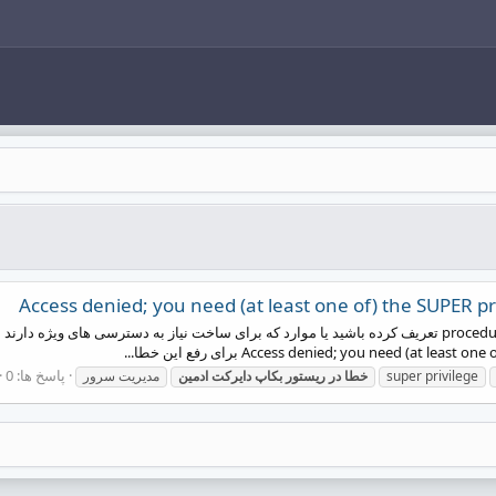
سلام اگر شما در دیتابیس خود مواردی نظیر view یا procedure تعریف کرده باشید یا موارد که برای ساخت نیاز
پاسخ ها: 0
super privilege
خطا
در
ریستور
بکاپ
دایرکت
ادمین
مدیریت سرور