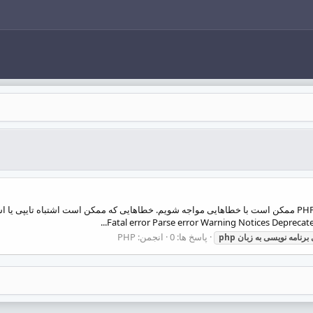
با انواع خطا در زبان php اشنا شوید..... در موقع کار با PHP ممکن است با خطاهایی مواجه شویم. خطاهایی که ممکن
پاسخ ها: 0
انجمن:
PHP
برنامه
نویسی
به
زبان
php