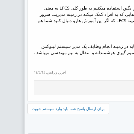
این نزدیکترین معنی فارسی بود که برای این جمله پیدا کردم باز اگر دوستان معنی بهتری واسش تونستن بگین استفاده میکنیم به طور کلی LFCS به معنی
را دارن ، یک سری آموزش هایی که به افراد کمک میکنه در زمینه مدیریت سرور
های لینوکسی و رفع مشکلات اون خبره بشن من هم قصد دارم یک سری آموزش براتون آماده کنم در زمینه LFCS که اگر این آموزش هارو دنبال کنید شما هم
 پایه در زمینه انجام وظایف یک مدیر سیستم لینوکس
م گیری هوشمندانه و انتقال به تیم مهندسی میباشد .
آخرین ویرایش:
19/5/15
برای ارسال پاسخ شما باید وارد سیستم شوید.