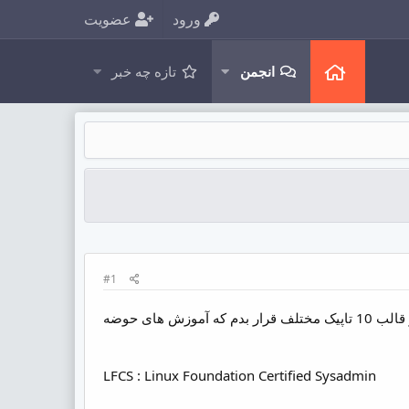
ورود
عضویت
انجمن
تازه چه خبر
#1
امروز قصد دارم شمارو با واژه LFCS آشنا کنم دلیلش هم اینه که قصد دارم یک سری آموزش احتمالا در قالب 10 تاپیک مختلف قرار بدم که آموزش های حوضه
LFCS : Linux Foundation Certified Sysadmin​