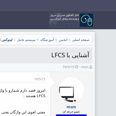
صفحه اصلی
انجمن
آموزشگاه
سیستم عامل
لینوکس Linux
آشنایی با LFCS
ش
ت
19/5/15
msm
ر
ا
و
ر
19/5/15
ع
ی
ک
خ
ن
ش
ن
ر
LFCS هستند .
د
و
ه
ع
msm
م
عضو حرفه ای
معنی لغوی این واژگان یعنی 
و