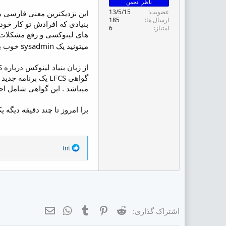
ناظر انجمن
ض
عضویت
13/5/15
و
ارسال ها
185
ع
امتیاز
6
میتونید یک sysadmin خوب باشید
از زبان بنیاد لینوکس درباره LFCS :
گواهی LFCS یک بر
میباشد . این گواهی شامل اج
برا امروز تا چند دقیقه دیگه 
R
tnt
e
a
c
t
i
o
n
Reddit
Pinterest
Tumblr
ایمیل
WhatsApp
اشتراک گذاری:
s
: