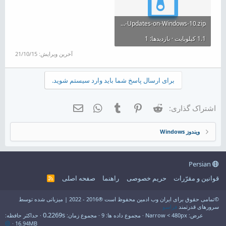
Disable-Automatic-Updates-on-Windows-10.zip
1.1 کیلوبایت · بازدیدها: 1
آخرین ویرایش:
21/10/15
برای ارسال پاسخ شما باید وارد سیستم شوید.
Reddit
Pinterest
Tumblr
WhatsApp
ایمیل
اشتراک گذاری:
ویندوز Windows
Persian
قوانین و مقرّرات
حریم خصوصی
راهنما
صفحه اصلی
R
S
S
©تمامی حقوق برای ایران وب ادمین محفوظ است ®2016 - 2022 | میزبانی شده توسط
سرورهای قدرتمند
فراسو
0.2269s
عرض
مجموع داده ها
9
مجموع زمان
حداکثر حافظه
16.94MB