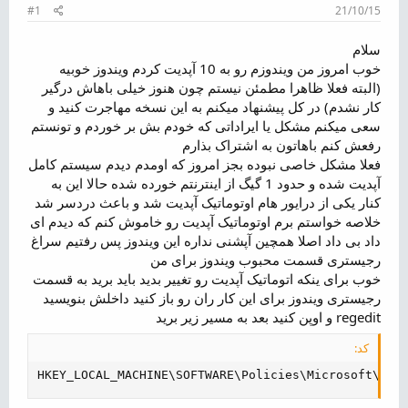
م
#1
21/10/15
و
ض
سلام
و
خوب امروز من ویندوزم رو به 10 آپدیت کردم ویندوز خوبیه
ع
(البته فعلا ظاهرا مطمئن نیستم چون هنوز خیلی باهاش درگیر
کار نشدم) در کل پیشنهاد میکنم به این نسخه مهاجرت کنید و
سعی میکنم مشکل یا ایراداتی که خودم بش بر خوردم و تونستم
رفعش کنم باهاتون به اشتراک بذارم
فعلا مشکل خاصی نبوده بجز امروز که اومدم دیدم سیستم کامل
آپدیت شده و حدود 1 گیگ از اینترنتم خورده شده حالا این به
کنار یکی از درایور هام اوتوماتیک آپدیت شد و باعث دردسر شد
خلاصه خواستم برم اوتوماتیک آپدیت رو خاموش کنم که دیدم ای
داد بی داد اصلا همچین آپشنی نداره این ویندوز پس رفتیم سراغ
رجیستری قسمت محبوب ویندوز برای من
خوب برای ینکه اتوماتیک آپدیت رو تغییر بدید باید برید به قسمت
رجیستری ویندوز برای این کار ران رو باز کنید داخلش بنویسید
regedit و اوپن کنید بعد به مسیر زیر برید
کد:
HKEY_LOCAL_MACHINE\SOFTWARE\Policies\Microsoft\Win