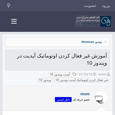
ورود
عضویت
ویندوز Windows
آموزش غیر فعال کردن اوتوماتیک آپدیت در
ویندوز 10
ش
ت
ب
21/10/15
msm
آپدیت ویندوز 10
ر
ا
ر
غیر فعال کردن اوتوماتیک آپدیت ویندوز 10
ویندوز 10
و
ر
چ
ع
ی
س
ک
خ
پ
msm
ن
ش
ه
عضو حرفه ای
ناظر انجمن
ن
ر
ا
د
و
ه
ع