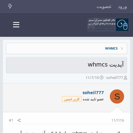
ورود
عضویت
WHMCS
آپدیت whmcs
ش
ت
11/7/16
soheil777
ر
ا
و
ر
soheil777
ع
ی
S
ک
خ
عضو تایید شده
کاربر انجمن
ن
ش
ن
ر
د
و
ه
ع
#1
11/7/16
م
و
سلام من میخواستم whmcs رو از 6.1.1 به آخرین نسخه آپدیت