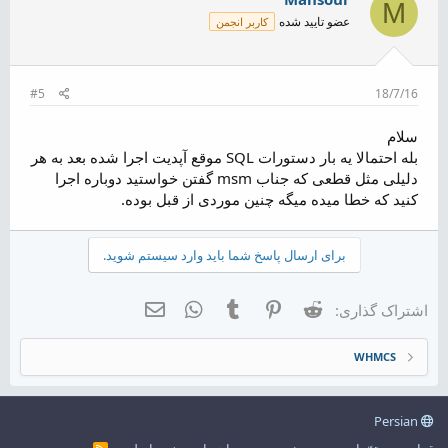
M
عضو تایید شده
کاربر انجمن
#5
18/7/16
سلام
بله احتمالا یه بار دستورات SQL موقع آپدیت اجرا شده بعد به هر
دلیلی مثل قطعی که جناب msm گفتن خواستید دوباره اجرا
کنید که خطا میده میگه چنین موردی از قبل بوده.
برای ارسال پاسخ شما باید وارد سیستم شوید.
Reddit
Pinterest
Tumblr
WhatsApp
ایمیل
اشتراک گذاری:
WHMCS
Persian