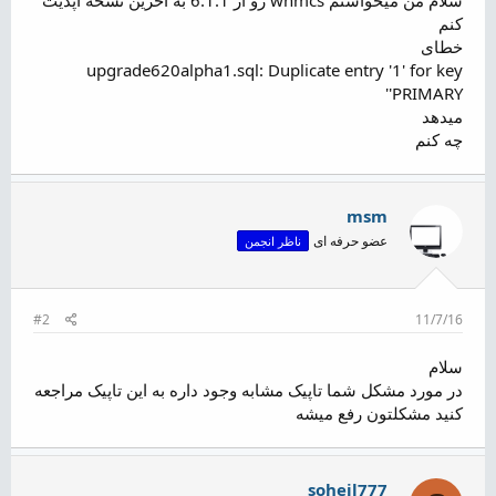
ض
کنم
و
خطای
ع
upgrade620alpha1.sql: Duplicate entry '1' for key
'PRIMARY'
میدهد
چه کنم
msm
عضو حرفه ای
ناظر انجمن
#2
11/7/16
سلام
در مورد مشکل شما تاپیک مشابه وجود داره به این تاپیک مراجعه
کنید مشکلتون رفع میشه
soheil777