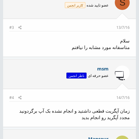
S
عضو تایید شده
کاربر انجمن
#3
13/7/16
سلام
متاسفانه مورد مشابه را نیافتم
msm
عضو حرفه ای
ناظر انجمن
#4
14/7/16
زمان آپگریت قطعی داشتید و انجام نشده بک آپ برگردونید
مجدد آپگرید رو انجام بدید
Mansour