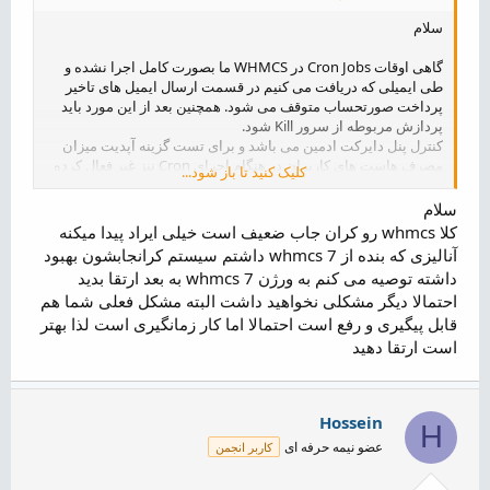
سلام
گاهی اوقات Cron Jobs در WHMCS ما بصورت کامل اجرا نشده و
طی ایمیلی که دریافت می کنیم در قسمت ارسال ایمیل های تاخیر
پرداخت صورتحساب متوقف می شود. همچنین بعد از این مورد باید
پردازش مربوطه از سرور Kill شود.
کنترل پنل دایرکت ادمین می باشد و برای تست گزینه آپدیت میزان
مصرف هاست های کاربران در هنگام اجرای Cron نیز غیر فعال کرده
کلیک کنید تا باز شود...
ایم.
سلام
در صورت امکان عزیزانی که تجربه حل این مشکل را دارند راهنمایی
کلا whmcs رو کران جاب ضعیف است خیلی ایراد پیدا میکنه
فرمایند.
آنالیزی که بنده از whmcs 7 داشتم سیستم کرانجابشون بهبود
داشته توصیه می کنم به ورژن whmcs 7 به بعد ارتقا بدید
احتمالا دیگر مشکلی نخواهید داشت البته مشکل فعلی شما هم
قابل پیگیری و رفع است احتمالا اما کار زمانگیری است لذا بهتر
است ارتقا دهید
Hossein
H
عضو نیمه حرفه ای
کاربر انجمن