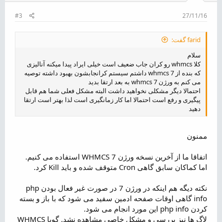
#3
27/11/16
farid گفت:
سلام
کلا whmcs رو کران جاب ضعیف است خیلی ایراد پیدا میکنه آنالیزی
که بنده از whmcs 7 داشتم سیستم کرانجابشون بهبود داشته توصیه
می کنم به ورژن whmcs 7 به بعد ارتقا بدید
احتمالا دیگر مشکلی نخواهید داشت البته مشکل فعلی شما هم قابل
پیگیری و رفع است احتمالا اما کار زمانگیری است لذا بهتر است ارتقا
دهید
ممنون
اتفاقا ما از آخرین نسخه ورژن 7 WHMCS استفاده می کنیم.
اما کماکان سابق گاهی Cron متوقف شده و باید Kill کرد.
نکته دیگه هم اینکه در ورژن 7 در صورت غیر فعال بودن php
info گاهی اوقات صفحه ادمین سفید می شود که با باز و بسته
کردن php info این مورد انجام می شود.
لاگ ها نیز بررسی و مشکل خاصی مشاهده نشد. گویا WHMCS