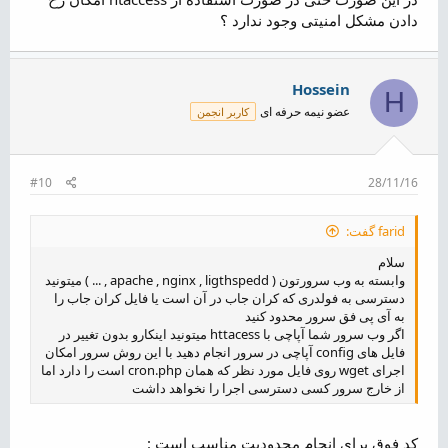
دادن مشکل امنیتی وجود ندارد ؟
Hossein
H
عضو نیمه حرفه ای
کاربر انجمن
#10
28/11/16
farid گفت:
سلام
وابسته به وب سرورتون ( apache , nginx , ligthspedd , ... ) میتونید
دسترسی به فولدری که کران جاب در آن است یا فایل کران جاب را
به آی پی فق سرور محدود کنید
اگر وب سرور شما آپاچی با httacess میتونید اینکارو بدون تغییر در
فایل های config آپاچی در سرور انجام دهید با این روش سرور امکان
اجرای wget روی فایل مورد نظر که همان cron.php است را دارد اما
از خارج سرور کسی دسترسی اجرا را نخواهد داشت
کد فوق برای انجام محدودیت مناسب است :