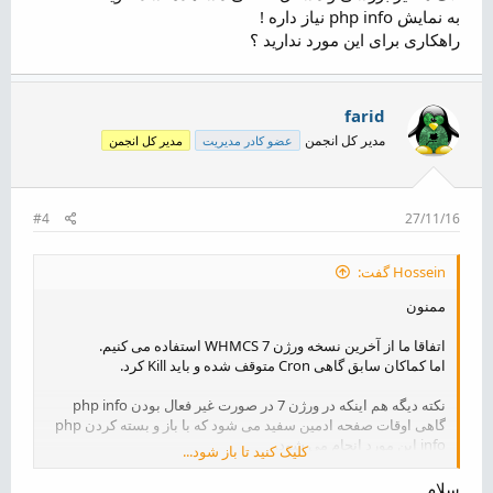
به نمایش php info نیاز داره !
راهکاری برای این مورد ندارید ؟
farid
مدیر کل انجمن
عضو کادر مدیریت
مدیر کل انجمن
#4
27/11/16
Hossein گفت:
ممنون
اتفاقا ما از آخرین نسخه ورژن 7 WHMCS استفاده می کنیم.
اما کماکان سابق گاهی Cron متوقف شده و باید Kill کرد.
نکته دیگه هم اینکه در ورژن 7 در صورت غیر فعال بودن php info
گاهی اوقات صفحه ادمین سفید می شود که با باز و بسته کردن php
info این مورد انجام می شود.
کلیک کنید تا باز شود...
لاگ ها نیز بررسی و مشکل خاصی مشاهده نشد. گویا WHMCS به
نمایش php info نیاز داره !
سلام