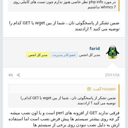
در مورد php info نظر خاصی هنوز ندارم چون تست های کاملی روی
whmcs 7 نداشتیم
ضمن تشکر از پاسخگوئی تان ، شما از بین wget یا GET کدام را
توصیه می کنید ؟ ارادتمند
farid
مدیر کل انجمن
عضو کادر مدیریت
مدیر کل انجمن
#6
27/11/16
Hossein گفت:
ضمن تشکر از پاسخگوئی تان ، شما از بین wget یا GET کدام را
توصیه می کنید ؟ ارادتمند
فرقی ندارند GET از افزونه های perl است و با اون نصب میشه
گر چه روی بیشتر سیستم ها پیش فرض نصب است اما استفاده
ازش به دلیل نصب نبودن روی برخی از سیستم ها