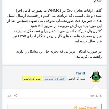
ض
و
گاهی اوقات Cron Jobs در WHMCS ما بصورت کامل اجرا
ع
نشده و طی ایمیلی که دریافت می کنیم در قسمت ارسال ایمیل
های تاخیر پرداخت صورتحساب متوقف می شود. همچنین بعد از
این مورد باید پردازش مربوطه از سرور Kill شود.
کنترل پنل دایرکت ادمین می باشد و برای تست گزینه آپدیت
میزان مصرف هاست های کاربران در هنگام اجرای Cron نیز
غیر فعال کرده ایم.
در صورت امکان عزیزانی که تجربه حل این مشکل را دارند
راهنمایی فرمایند.
farid
مدیر کل انجمن
عضو کادر مدیریت
مدیر کل انجمن
#2
26/11/16
Hossein گفت: