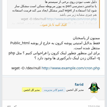
دلیل نصب نبودن روی برخی از سیستم ها
یا نداشتن دسترسی perl به یوزر مربوطه ممکن است مشکل ساز
شود لذا استفاده از wget کمتر مشکل ایجاد می کند فرمت استفاده
هم چیزی مشابه زیر می باشد
wget -O /dev/null
http://www.example.com/cron.php
استفاه از آپشن O و /dev/null برای ذخیره کردن خروجی wget روی
کلیک کنید تا باز شود...
device null یا در واقع discard کردن آن است وگر نه در مسیر کران
جاب فایل های زیادی دانلود و ذخیره میشه
که مد نظر ما نیست مد نظر ما فقط اجرا شدن url مربوطه است لذا
ممنون از پاسختان
توصیه میشه با همین فرمت استفاده کنید
فقط بدلایل امنیتی پوشه کرون به خارج از پوشه Public_html
منتقل شده است.
برای این منظور چطور لینک کرون را فراخوانی کنیم ؟ مثل php
-q امکان زدن لینک دایرکتوری ها وجود دارد ؟
wget -O /dev/null
http://www.example.com/cron.php
farid
مدیر کل انجمن
عضو کادر مدیریت
مدیر کل انجمن
#8
27/11/16