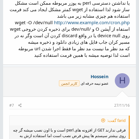
یا نداشتن دسترسی perl به یوزر مربوطه ممکن است مشکل
ساز شود لذا استفاده از wget کمتر مشکل ایجاد می کند فرمت
استفاده هم چیزی مشابه زیر می باشد
wget -O /dev/null
http://www.example.com/cron.php
استفاه از آپشن O و /dev/null برای ذخیره کردن خروجی wget
روی device null یا در واقع discard کردن آن است وگر نه در
مسیر کران جاب فایل های زیادی دانلود و ذخیره میشه
که مد نظر ما نیست مد نظر ما فقط اجرا شدن url مربوطه
است لذا توصیه میشه با همین فرمت استفاده کنید
Hossein
H
عضو نیمه حرفه ای
کاربر انجمن
#7
27/11/16
farid گفت:
فرقی ندارند GET از افزونه های perl است و با اون نصب میشه گر چه
روی بیشتر سیستم ها پیش فرض نصب است اما استفاده ازش به