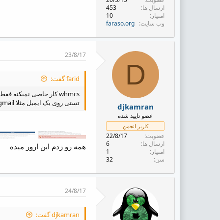
ارسال ها
453
امتیاز
10
وب سایت
faraso.org
23/8/17
D
farid گفت:
whmcs کار خاصی نمیکنه فقط به mail سرور متصل میشه یکبار بصورت smtp تنظیم کنید و چک کنید باز برای اطمینان از اینکه از whms نیست
تستی روی یک ایمیل مثلا smtp gmail با یک ایمیل تست بذارید و به اون شکل تست بگیرید
djkamran
عضو تایید شده
کاربر انجمن
عضویت
22/8/17
ارسال ها
6
همه رو زدم این ارور میده
امتیاز
1
سن
32
24/8/17
djkamran گفت: