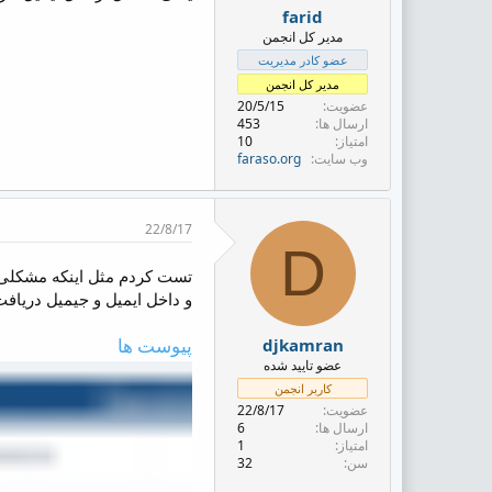
farid
مدیر کل انجمن
عضو کادر مدیریت
مدیر کل انجمن
عضویت
20/5/15
ارسال ها
453
امتیاز
10
وب سایت
faraso.org
22/8/17
D
تست کردم مثل اینکه مشکلی داخل mcs
و داخل ایمیل و جیمیل دریاف
پیوست ها
djkamran
عضو تایید شده
کاربر انجمن
عضویت
22/8/17
ارسال ها
6
امتیاز
1
سن
32