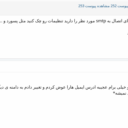
وست 252
مشاهده پیوست 253
این عکس ها نشون میده خطای اتصال به smtp مورد نظر را دارید تنظیمات رو چک 
 خیلی برام عجیبه ادرس ایمیل هارا عوض کردم و تغییر دادم به دامنه ی د
 نمیشه*