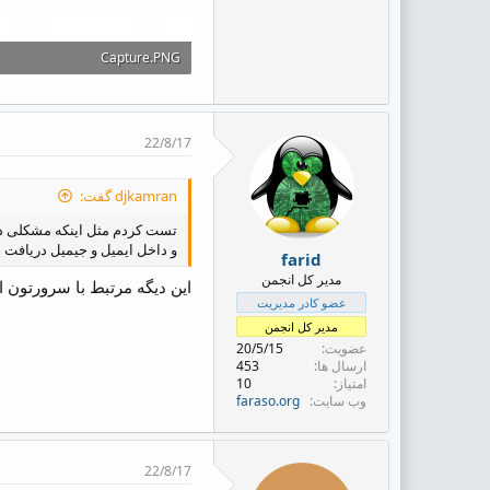
Capture.PNG
16.9 کیلوبایت · بازدیدها: 1
22/8/17
djkamran گفت:
تست کردم مثل اینکه مشکلی داخل whmcs
و داخل ایمیل و جیمیل دریافت 
farid
مدیر کل انجمن
این دیگه مرتبط با سرورتون ا
عضو کادر مدیریت
مدیر کل انجمن
عضویت
20/5/15
ارسال ها
453
امتیاز
10
وب سایت
faraso.org
22/8/17