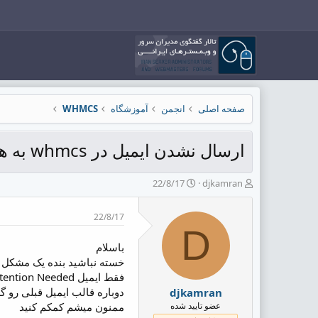
صفحه اصلی
انجمن
آموزشگاه
WHMCS
ارسال نشدن ایمیل در whmcs به هیچ عنوان
ش
ت
22/8/17
djkamran
ر
ا
و
ر
22/8/17
ع
ی
D
ک
خ
ن
ش
باسلام
ن
ر
خسته نباشید بنده یک مشکل د
د
و
فقط ایمیل WHMCS Daily System Cron Attention Needed برام میاد
ه
ع
دوباره قالب ایمیل قبلی رو گذاشتم باز
djkamran
م
عضو تایید شده
ممنون میشم کمکم کنید
و