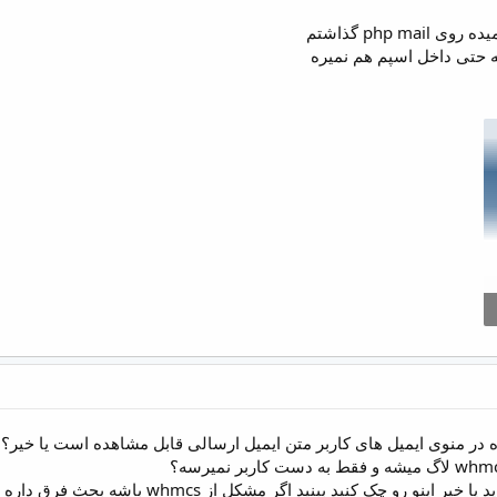
php  گذاشتم
ه حتی داخل اسپم هم نمیره
در منوی ایمیل های کاربر متن ایمیل ارسالی قابل مشاهده است یا خیر؟
ید اگر مشکل از whmcs باشه بحث فرق داره اما به نظر میاد ایمیل در whmcs مشکلی ندارد