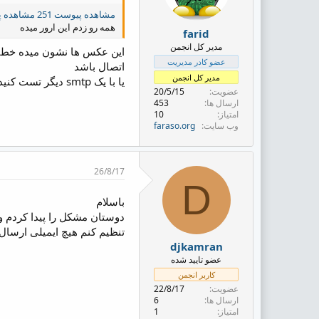
مشاهده پیوست 251
مشاهده پی
همه رو زدم این ارور میده
farid
مدیر کل انجمن
عضو کادر مدیریت
اتصال باشد
مدیر کل انجمن
یا با یک smtp دیگر تست کنید
عضویت
20/5/15
ارسال ها
453
امتیاز
10
وب سایت
faraso.org
26/8/17
D
باسلام
دوستان مشکل را پیدا کردم و
تنظیم کنم هیچ ایمیلی ارسال
djkamran
عضو تایید شده
کاربر انجمن
عضویت
22/8/17
ارسال ها
6
امتیاز
1