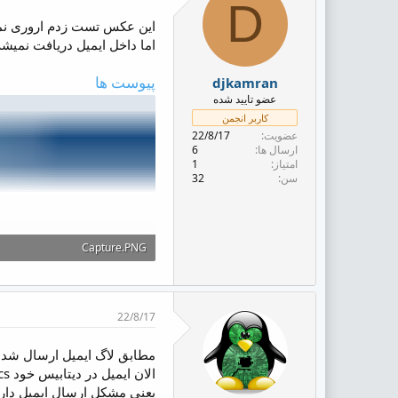
D
این عکس تست زدم اروری نمیده روی mail
اما داخل ایمیل دریافت نمیش
پیوست ها
djkamran
عضو تایید شده
کاربر انجمن
عضویت
22/8/17
ارسال ها
6
امتیاز
1
سن
32
Capture.PNG
14.5 کیلوبایت · بازدیدها: 6
22/8/17
مطابق لاگ ایمیل ارسال شده 
الان ایمیل در دیتابیس خود whmcs لاگ میشه و فقط به دست کاربر نمیرسه؟
یعنی مشکل ارسال ایمیل دارید یا خیر اینو رو چک کنید ببن