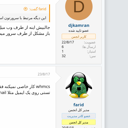
D
farid گفت:
این دیگه مرتبط با سرورتون است
djkamran
جالبیش اینه از طرف وب میل
عضو تایید شده
باز مشکل از طرف سرور می
کاربر انجمن
عضویت
22/8/17
ارسال ها
6
امتیاز
1
سن
32
23/8/17
whmcs کار خاصی نمیکنه فقط به mail سرور متصل میشه یکبار بصورت smtp تنظیم کنید و چک کنید باز برای اطمینان از اینکه از whms نیست
تستی روی یک ایمیل مثلا smtp gmail با یک ایمیل تست بذارید و به اون شکل تست بگیرید
farid
مدیر کل انجمن
عضو کادر مدیریت
مدیر کل انجمن
عضویت
20/5/15