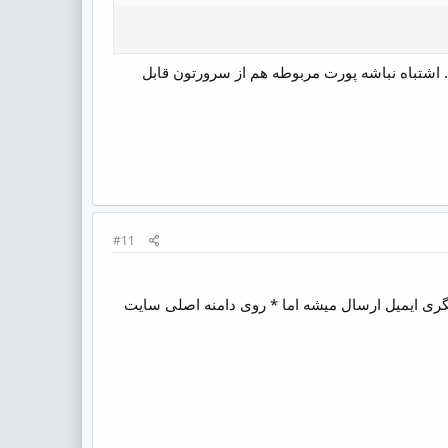
کنید مثل پسورد و ... اشتباه نباشه پورت مربوطه هم از سرورتون قابل
#11
یگری ایمیل ارسال میشه اما * روی دامنه اصلی سایت