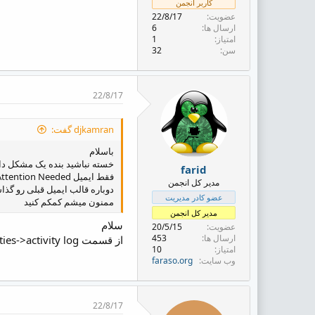
کاربر انجمن
ض
عضویت
22/8/17
و
ارسال ها
6
ع
امتیاز
1
سن
32
22/8/17
djkamran گفت:
باسلام
خسته نباشید بنده یک مشکل دار
farid
فقط ایمیل WHMCS Daily System Cron Attention Needed برام میاد
مدیر کل انجمن
دوباره قالب ایمیل قبلی رو گذاشتم باز هم
عضو کادر مدیریت
ممنون میشم کمکم کنید
مدیر کل انجمن
سلام
عضویت
20/5/15
ارسال ها
453
از قسمت utilities->activity log ببینید خطایی مرتبط با ایمیل ها وجود دارد یا خیر تا خطا مشخص نشه نمیشه کمکی کرد
امتیاز
10
وب سایت
faraso.org
22/8/17