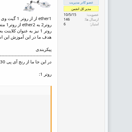
ض
عضو کادر مدیریت
و
مدیر کل انجمن
ع
عضویت
10/5/15
ether1 از از روتر 1 گیت وی ما است که متصل به ISP و دروازه اصلی شبکه ما می باشد.
ارسال ها
146
امتیاز
6
روتر2 به ether2 از روتر1 متصل شده و به عنوان یک دروازه برای کلاینت ها از LAN2 استفاده می کند.
روتر 1 نیز به عنوان کلاینت به ether3 متصل می باشد.
هدف ما در این آموزش این است که کلاینت هایی که به LAN1 متصل هست
پیکربندی
-----------------------------------
در این جا ما از رنج آی پی 10.1.1.2/30 که ISP در اختیار قرار داده از گیت وی 10.1.1.1 استفاده میکنیم.
روتر 1: