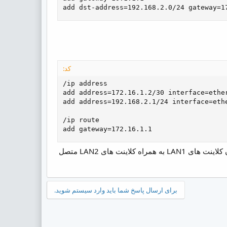
add dst-address=192.168.2.0/24 gateway=1
کد:
/ip address

add address=172.16.1.2/30 interface=ether
add address=192.168.2.1/24 interface=ethe
/ip route

add gateway=172.16.1.1
اگر به بالا دقت کنید خواهید دید که روتر1 ما به مقصد 182.168.2.0/24 اضافه شده است که در طی آن کلاینت های LAN1 به همراه کلاینت های LAN2 متصل
برای ارسال پاسخ شما باید وارد سیستم شوید.