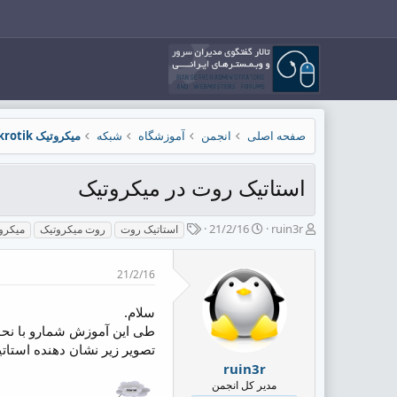
صفحه اصلی
انجمن
آموزشگاه
شبکه
میکروتیک Mikrotik
استاتیک روت در میکروتیک
ش
ت
ب
21/2/16
ruin3r
استاتیک روت
روت میکروتیک
میکرو
ر
ا
ر
و
ر
چ
21/2/16
ع
ی
س
ک
خ
پ
ن
ش
ه
سلام.
ن
ر
ا
طی این آموزش شمارو با نحوه
د
و
تصویر زیر نشان دهنده استات
ه
ع
ruin3r
م
مدیر کل انجمن
و