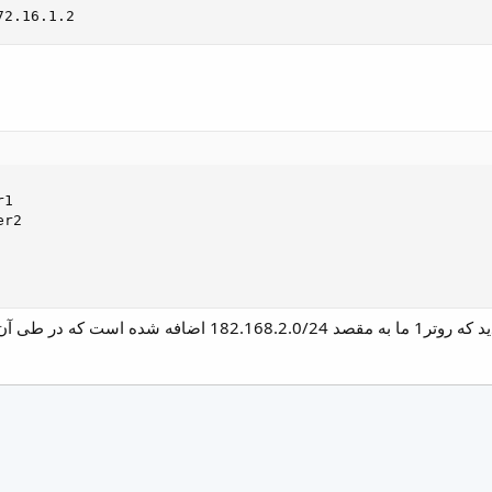
72.16.1.2
1

r2
