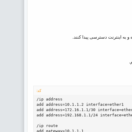
کد:
/ip address

add address=10.1.1.2 interface=ether1

add address=172.16.1.1/30 interface=ether
add address=192.168.1.1/24 interface=ethe
/ip route

add gateway=10.1.1.1
