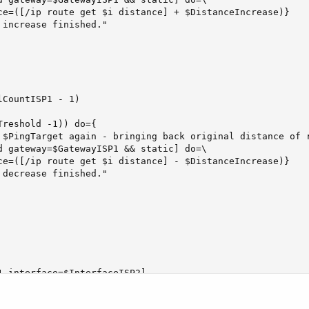
ce=([/ip route get $i distance] + $DistanceIncrease)}

increase finished."

CountISP1 - 1)

reshold -1)) do={

 $PingTarget again - bringing back original distance of r
 gateway=$GatewayISP1 && static] do=\

ce=([/ip route get $i distance] - $DistanceIncrease)}

decrease finished."

 interface=$InterfaceISP2]
