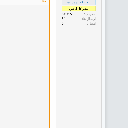
کد:
ض
عضو کادر مدیریت
و
مدیر کل انجمن
ع
عضویت
5/1/15
ارسال ها
51
امتیاز
3