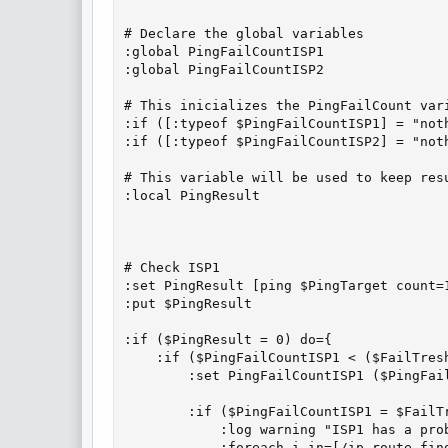
# Declare the global variables

:global PingFailCountISP1

:global PingFailCountISP2

# This inicializes the PingFailCount var
:if ([:typeof $PingFailCountISP1] = "noth
:if ([:typeof $PingFailCountISP2] = "noth
# This variable will be used to keep resu
:local PingResult

# Check ISP1

:set PingResult [ping $PingTarget count=1
:put $PingResult

:if ($PingResult = 0) do={

    :if ($PingFailCountISP1 < ($FailTresh
        :set PingFailCountISP1 ($PingFail
        :if ($PingFailCountISP1 = $FailTr
            :log warning "ISP1 has a pro
            :foreach i in=[/ip route find