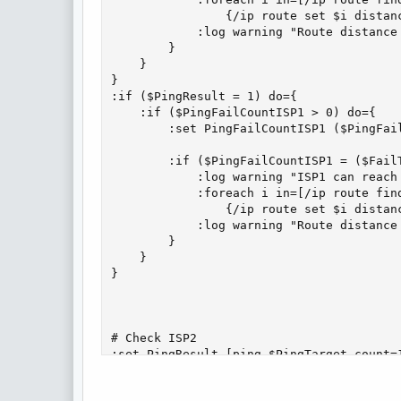
                {/ip route set $i distan
            :log warning "Route distance 
        }

    }

}

:if ($PingResult = 1) do={

    :if ($PingFailCountISP1 > 0) do={

        :set PingFailCountISP1 ($PingFail
        :if ($PingFailCountISP1 = ($FailT
            :log warning "ISP1 can reach
            :foreach i in=[/ip route find
                {/ip route set $i distan
            :log warning "Route distance 
        }

    }

}

# Check ISP2

:set PingResult [ping $PingTarget count=1
:put $PingResult
