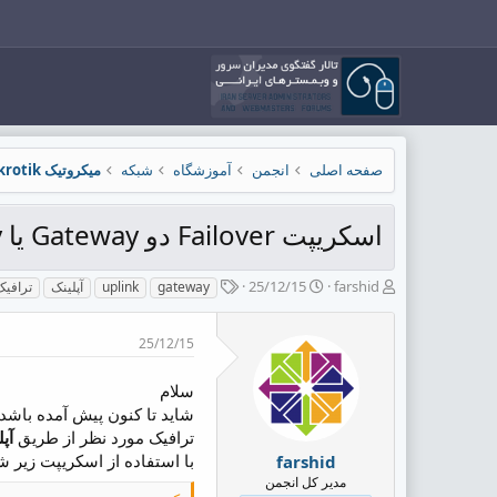
صفحه اصلی
انجمن
آموزشگاه
شبکه
میکروتیک Mikrotik
اسکریپت Failover دو Gateway یا Redundancy
ش
ت
ب
25/12/15
farshid
gateway
uplink
آپلینک
ترافی
ر
ا
ر
و
ر
چ
25/12/15
ع
ی
س
ک
خ
پ
ن
ش
ه
سلام
ن
ر
ا
شاید تا کنون پیش آمده باشد 
د
و
ترافیک مورد نظر از طریق
آپ
ه
ع
با استفاده از اسکریپت زیر شم
farshid
م
مدیر کل انجمن
و