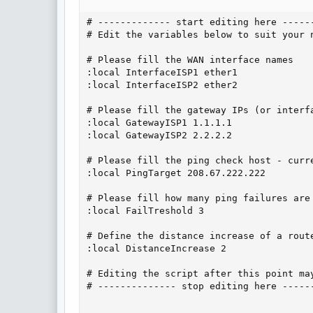
# ------------- start editing here ------
# Edit the variables below to suit your n
# Please fill the WAN interface names

:local InterfaceISP1 ether1

:local InterfaceISP2 ether2

# Please fill the gateway IPs (or interfa
:local GatewayISP1 1.1.1.1

:local GatewayISP2 2.2.2.2

# Please fill the ping check host - curre
:local PingTarget 208.67.222.222

# Please fill how many ping failures are 
:local FailTreshold 3

# Define the distance increase of a route
:local DistanceIncrease 2

# Editing the script after this point may
# -------------- stop editing here ------