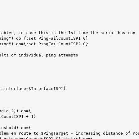
iables, in case this is the 1st time the script has ran

ing") do={:set PingFailCountISP1 0}

ing") do={:set PingFailCountISP2 0}

lts of individual ping attempts

 interface=$InterfaceISP1]

old+2)) do={

CountISP1 + 1)

eshold) do={

blem en route to $PingTarget - increasing distance of rou
 gateway=$GatewayISP1 && static] do=\
