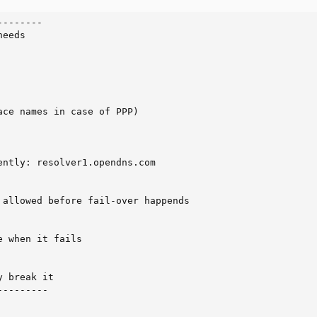
-------

eeds

ce names in case of PPP)

ntly: resolver1.opendns.com

allowed before fail-over happends

 when it fails

 break it

--------
