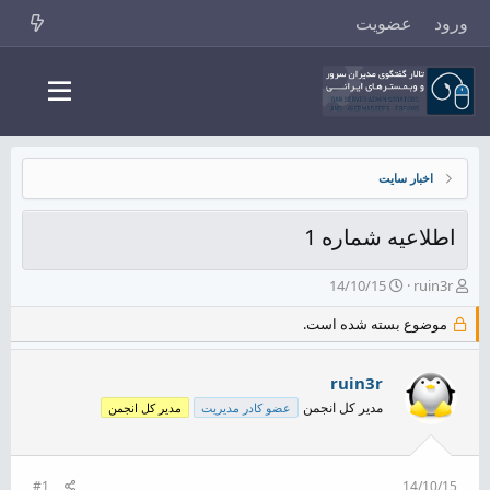
ورود
عضویت
اخبار سایت
اطلاعیه شماره 1
ش
ت
14/10/15
ruin3r
ر
ا
و
ر
موضوع بسته شده است.
ع
ی
ک
خ
ruin3r
ن
ش
ن
ر
مدیر کل انجمن
عضو کادر مدیریت
مدیر کل انجمن
د
و
ه
ع
م
و
#1
14/10/15