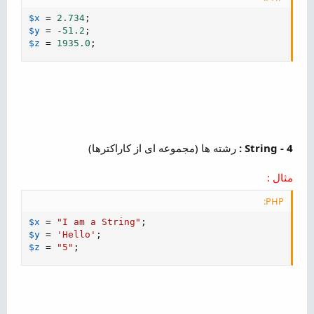
$x
=
2.734
;
$y
=
-
51.2
;
$z
=
1935.0
;
4 - String :
رشته ها (مجموعه ای از کاراکترها)
مثال :
PHP:
$x
=
"I am a String"
;
$y
=
'Hello'
;
$z
=
"5"
;