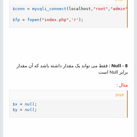
$conn
=
mysqli_connect
(
localhost
,
"root"
,
"admin"
,
"t
$fp
=
fopen
(
"index.php"
,
'r'
)
;
8 - Null :
فقط می تواند یک مقدار داشته باشد که آن مقدار
برابر Null است
مثال :
PHP:
$x
=
null
;
$y
=
null
;