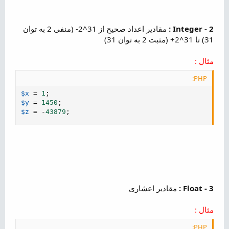
2 - Integer :
مقادیر اعداد صحیح از 31^2- (منفی 2 به توان
31) تا 31^2+ (مثبت 2 به توان 31)
مثال :
PHP:
$x
=
1
;
$y
=
1450
;
$z
=
-
43879
;
3 - Float :
مقادیر اعشاری
مثال :
PHP: