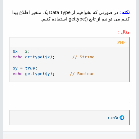
نکته :
در صورتی که بخواهیم از Data Type یک متغیر اطلاع پیدا
کنیم می توانیم از تابع ()gettype استفاده کنیم.
مثال :
PHP:
$x
=
2
;
echo
grttype
(
$x
)
;
// String
$y
=
true
;
echo
gettype
(
$y
)
;
// Boolean
.
R
ruin3r
e
a
c
t