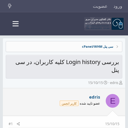
ورود
عضویت
سی پنل cPanel/WHM
بررسی Login history کلیه کاربران، در سی
پنل
ش
ت
15/10/15
edris
ر
ا
و
ر
edris
ع
ی
E
ک
خ
عضو تایید شده
کاربر انجمن
ن
ش
ن
ر
د
و
ه
ع
#1
15/10/15