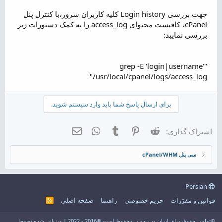
م
و
جهت بررسی Login history کلیه کاربران سرور،با کنترل پنل
ض
cPanel، کافیست محتوای access_log را به کمک دستورات زیر
و
بررسی نمایید:
ع
"grep -E 'login|username'
/usr/local/cpanel/logs/access_log"
برای ارسال پاسخ شما باید وارد سیستم شوید.
Reddit
Pinterest
Tumblr
WhatsApp
ایمیل
اشتراک گذاری:
سی پنل cPanel/WHM
Persian
قوانین و مقرّرات
حریم خصوصی
راهنما
صفحه اصلی
R
S
S
©تمامی حقوق برای ایران وب ادمین محفوظ است ®2016 - 2022 | میزبانی شده توسط