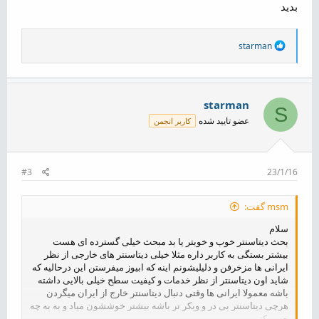
بدید
R
starman
e
a
c
t
i
starman
S
o
عضو تایید شده
کاربر انجمن
n
s
:
#3
23/1/16
msm گفت:
سلام
بحث دیتاسنتر خوب و خوبتر یا بد مبحث خیلی گسترده ای هست
بیشتر بستگی به کاربر داره مثلا خیلی دیتاسنتر های خارجی از نظر
ایرانی ها مزخرفن و دلیلیشونم اینه که ابیوز میفرستن این درحالیه که
شاید اون دیتاسنتر از نظر خدمات و کیفیت سطح خیلی بالایی داشته
باشه معمولا ایرانی ها وقتی دنبال دیتاسنتر خارج از ایران میگردن
هرچی دیتاسنتر بی در و ویکر تر باشه بیشتر خوششون میاد و به به چه
چه میکنن