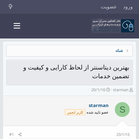
ورود
عضویت
شبکه
بهترین دیتاسنتر از لحاظ کارایی و کیفیت و
تضمین خدمات
ش
ت
20/1/16
starman
ر
ا
و
ر
starman
ع
ی
S
ک
خ
عضو تایید شده
کاربر انجمن
ن
ش
ن
ر
د
و
ه
ع
#1
20/1/16