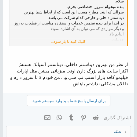
سلام.
بنده میخوام سرور اختصاصی بخرم.
سوالی که اینجا مطرح هست این است که از لحاظ شما بهترین
دیتاسنتر داخلی و خارجی کدام شرکت می باشد.
در ابتدا برای بنده تضمین خدمات و استفاده مناسب از قطعات به روز
و دیگر مواردی که می توان به آن اشاره نمود:
آپتایم بالا.
خدمات.
کلیک کنید تا باز شود...
پهنای باند بیشتر نسبت به دیگر دیتاسنتر ها.
استفاده از ddos protection.
لینک قوی.
و در آخر هزینه کمتر...
از نظر من بهترین دیتاسنتر داخلی، دیتاسنتر آسیاتک هستش
اکثرا سایت های بزرگ دارن اونجا میزبانی میشن مثل اپارات
لطفا نظرات خودتون رو نصبت به این بحث مطرح کنید تا کمکی برای
فیلیمو کافه بازار اسنپ تپ سی و... من خودم 3 تا سرور دارم و
خرید من و دیگر کاربران نیز باشد.
تا الان مشکلی نداشتم باهاش
در نظر داشته باشید که هم دیتاسنتر های ایرانی رو اعلام کنید هم
خارجی.
ممنونم از شما.
برای ارسال پاسخ شما باید وارد سیستم شوید.
Reddit
Pinterest
Tumblr
WhatsApp
ایمیل
اشتراک گذاری:
شبکه