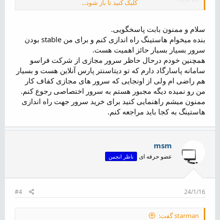
کلیک کنید تا باز شود...
برای دیتاسنتر داخلی هم پیشنهاد میکنم اگر تعاد سرورتون زیاد نیست
با دیتاسنتر طرف نشید معمولا مشتری های خوردشون رو خیلی تحویل
سلام و ممنون بابت پاسخگویی.
نمیگیرن و اذیت میشید بهتره از شرکت هایی که در اون دیتاسنتر ها
بنده میخوام هاستینگ راه اندازی کنم و برای من stable بودن
سرویس اراپه میکنن استفاده کنید
سرور بسیار بسیار حائز اهمیت هست.
حالا برای راهنمایی بهتر شما بفرمایید مصرفتون چیه تا چند تا گزینه رو
همچنین خودم درحال حاظر سرور مجازی از شرکت فراسو
معرفی کنم بهتون و اونهارو تو لیست برسیتون قرار بدید
سامانه پاسارگاد دارم که تو دیتاسنتر پارس آنلاین هست و بسیار
هم راضی ام ولی از اونجایی که سرور های مجازی کفاف کار
من رو نمیده دیگه مجبور هستم به سرور اختصاصی رجوع کنم.
ممنون میشم راهنمایی کنید برای خرید سرور جهت راه اندازی
هاستینگ به کجا باید مراجعه کنم.
msm
عضو حرفه ای
ناظر انجمن
#4
24/1/16
starman گفت: