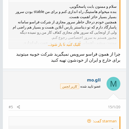
سلام و ممنون بابت پاسخگویی.
بنده میخوام هاستینگ راه اندازی کنم و برای من stable بودن سرور
بسیار بسیار حائز اهمیت هست.
همچنین خودم درحال حاظر سرور مجازی از شرکت فراسو سامانه
پاسارگاد دارم که تو دیتاسنتر پارس آنلاین هست و بسیار هم راضی ام
ولی از اونجایی که سرور های مجازی کفاف کار من رو نمیده دیگه
مجبور هستم به سرور اختصاصی رجوع کنم.
ممنون میشم راهنمایی کنید برای خرید سرور جهت راه اندازی
کلیک کنید تا باز شود...
هاستینگ به کجا باید مراجعه کنم.
چرا از همون فراسو سرویس نمیگیرید شرکت خوبیه میتونید
برای خارج و ایران از خودشون تهیه کنید
mo.gll
M
عضو تایید شده
کاربر انجمن
#5
15/1/20
starman گفت: