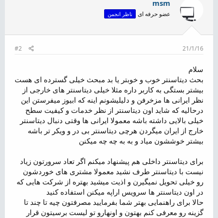
msm
عضو حرفه ای
ناظر انجمن
#2
21/1/16
سلام
بحث دیتاسنتر خوب و خوبتر یا بد مبحث خیلی گسترده ای هست
بیشتر بستگی به کاربر داره مثلا خیلی دیتاسنتر های خارجی از
نظر ایرانی ها مزخرفن و دلیلیشونم اینه که ابیوز میفرستن این
درحالیه که شاید اون دیتاسنتر از نظر خدمات و کیفیت سطح
خیلی بالایی داشته باشه معمولا ایرانی ها وقتی دنبال دیتاسنتر
خارج از ایران میگردن هرچی دیتاسنتر بی در و ویکر تر باشه
بیشتر خوششون میاد و به به چه چه میکنن
برای دیتاسنتر داخلی هم پیشنهاد میکنم اگر تعاد سرورتون زیاد
نیست با دیتاسنتر طرف نشید معمولا مشتری های خوردشون
رو خیلی تحویل نمیگیرن و اذیت میشید بهتره از شرکت هایی که
در اون دیتاسنتر ها سرویس اراپه میکنن استفاده کنید
حالا برای راهنمایی بهتر شما بفرمایید مصرفتون چیه تا چند تا
گزینه رو معرفی کنم بهتون و اونهارو تو لیست برسیتون قرار