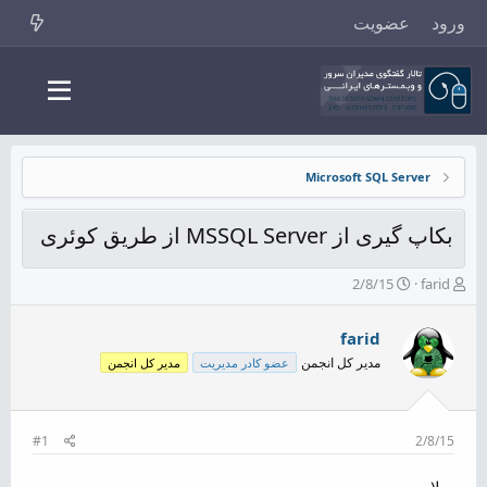
ورود
عضویت
Microsoft SQL Server
بکاپ گیری از MSSQL Server از طریق کوئری
ش
ت
2/8/15
farid
ر
ا
و
ر
farid
ع
ی
ک
خ
مدیر کل انجمن
عضو کادر مدیریت
مدیر کل انجمن
ن
ش
ن
ر
د
و
ه
ع
#1
2/8/15
م
و
سلام