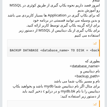
ض
امروز قصد داریم نحوه بکاپ گیری از طریق کوئری در MSSQL
و
رو آموزش بدیم
ع
که برای بکاپ گیری در Application ها بسیار کاربردی می باشد
و بدین وسیله می توانید قسمتی در برنامه خود
برای ارائه گزینه بکاپ گیری توسط کاربر ارائه کنید.
برای بکاپ گیری از یک دیتابیس از MSSQL از دستور زیر
استفاده می کنیم
کد:
BACKUP DATABASE <database_name> TO DISK = <backup_
بطوری که
<database_name>
نام دیتابیس و
<backup_path>
نام و مسیر بکاپ شما می باشد
برای مثال اگر نام دیتابیس شما mydb باشد و بخواهید بکاپ
دیتابیس را با نام mydb.bk و در درایو c ذخیر کنید باید
از دستور زیر استفاده کنید:
کد: