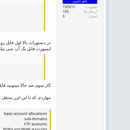
ناظر انجمن
ض
عضویت
13/5/15
و
ارسال ها
185
ع
امتیاز
6
ایمپورت فایل بک آپ سی پنلتون
کار تموم شد حالا میتونید فای
مواردی که با این ابزر منتقل
basic account allocations
sub-domains
FTP accounts
POP3 and IMAP accounts