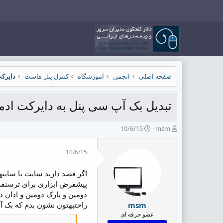
صفحه اصلی
انجمن
آموزشگاه
کنترل پنل هاست
دایرکت ادم
تبدیل بک آپ سی پنل به دایرکت ادم
ش
ت
10/6/15
msm
ر
ا
و
ر
10/6/15
ع
ی
ک
خ
ن
ش
اگر قصد دارید سایت یا سایته
ن
ر
پیشفرض ابزاری برای ترسنفر ا
د
و
دومین و پارک دومین و ادان د
ه
ع
راحتبهتون نشون بدم که بک آپ
msm
م
عضو حرفه ای
و