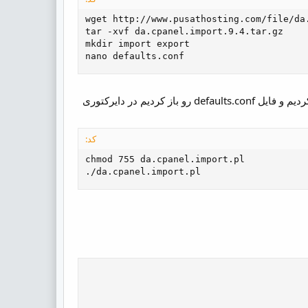
wget http://www.pusathosting.com/file/da.
tar -xvf da.cpanel.import.9.4.tar.gz

mkdir import export

nano defaults.conf
در دستورات بالا اول فایل رو دانلود کردیم بعد از حالت فشرده خارج کردیم و دو تا دایرکتوری هم ایجاد کردیم و فایل defaults.conf رو باز کردیم در دایرکتوری
کد:
chmod 755 da.cpanel.import.pl

./da.cpanel.import.pl