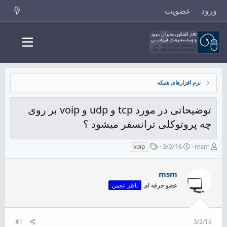
ورود
عضویت
نرم افزارهای شبکه
توضیحاتی در مورد tcp و udp و voip بر روی
چه پروتوکلی ترانسفر میشود ؟
ش
ت
ب
3/2/16
msm
voip
ر
ا
ر
و
ر
چ
ع
ی
msm
س
ک
خ
پ
عضو حرفه ای
ناظر انجمن
ن
ش
ه
ن
ر
ا
د
و
ه
ع
#1
3/2/16