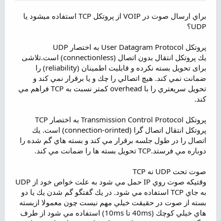
م
و
براي ارسال صوت در VOIP از پروتكل TCP استفاده ميشود يا
ض
UDP؟
و
ع
پروتکل User Datagram Protocol به اختصار UDP
يك پروتكل انتقال بدون اتصال (connectionless) است.تلاشی
برای تحویل بسته نکرده و قابليت اطمينان (reliability) را
ضمانت نمي كند. هيچ اتصالي را چك و يا برقرار نمي كند و
تحويل سريعتري را با overhead كمتر نسبت به TCP فراهم مي
كند.
پروتکل Transmission Control Protocol به اختصار TCP
پروتكل انتقال اتصال گرا (connection-orinted) است. يك
اتصال را در طول جلسه برقرار مي كند و بسته هاي گم شده را
دوباره مي فرستد.TCP تحويل بسته ها را ضمانت مي كند.
صوت تحت UDP نه TCP
وقتيكه صوت روي IP حمل مي شود به علت خواص خود از UDP
به جاي TCP استفاده مي شود. در يك گفتگو گم شدن يك يا دو
بسته از صوت در حقيقت خيلي مهم نيست چون معمولا ازبسته
هاي خيلي كوچك (40ms تا 10ms) استفاده مي شود از طرف