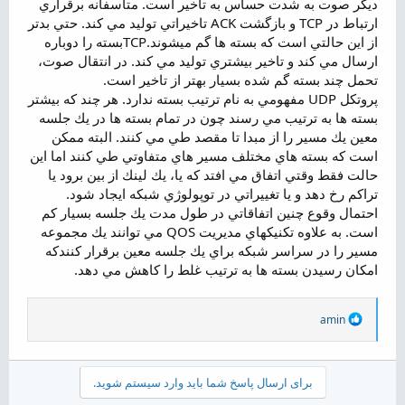
ديگر صوت به شدت حساس به تاخير است. متاسفانه برقراري
ارتباط در TCP و بازگشت ACK تاخيراتي توليد مي كند. حتي بدتر
از اين حالتي است كه بسته ها گم ميشوند.TCPبسته را دوباره
ارسال مي كند و تاخير بيشتري توليد مي كند. در انتقال صوت،
تحمل چند بسته گم شده بسيار بهتر از تاخير است.
پروتکل UDP مفهومي به نام ترتيب بسته ندارد. هر چند كه بيشتر
بسته ها به ترتيب مي رسند چون در تمام بسته ها در يك جلسه
معين يك مسير را از مبدا تا مقصد طي مي كنند. البته ممكن
است كه بسته هاي مختلف مسير هاي متفاوتي طي كنند اما اين
حالت فقط وقتي اتفاق مي افتد كه يا، يك لينك از بين برود يا
تراكم رخ دهد و يا تغييراتي در توپولوژي شبكه ايجاد شود.
احتمال وقوع چنين اتفاقاتي در طول مدت يك جلسه بسيار كم
است. به علاوه تكنيكهاي مديريت QOS مي توانند يك مجموعه
مسير را در سراسر شبكه براي يك جلسه معين برقرار كنندكه
امكان رسيدن بسته ها به ترتيب غلط را كاهش مي دهد.
R
amin
e
a
c
t
برای ارسال پاسخ شما باید وارد سیستم شوید.
i
o