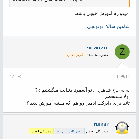
امیدوارم آموزش خوبی باشه.
شاهین سالک توتونچی
zxczxczxc
Z
عضو تایید شده
کاربر انجمن
#2
16/9/16
به به حاج شاهین ... تو آسمونا دنبالت میگشتیم :-?
اولا مستحضر
ثانیا برای دایرکت ادمین رو هم اگه میشه آموزش بدید ؟
ruin3r
مدیر کل انجمن
عضو کادر مدیریت
مدیر کل انجمن