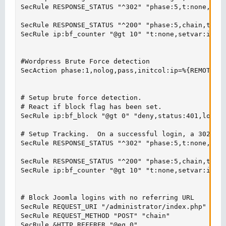
SecRule RESPONSE_STATUS "^302" "phase:5,t:none,nolo
SecRule RESPONSE_STATUS "^200" "phase:5,chain,t:non
SecRule ip:bf_counter "@gt 10" "t:none,setvar:ip.bf
#Wordpress Brute Force detection

SecAction phase:1,nolog,pass,initcol:ip=%{REMOTE_AD
# Setup brute force detection.

# React if block flag has been set.

SecRule ip:bf_block "@gt 0" "deny,status:401,log,id
# Setup Tracking.  On a successful login, a 302 red
SecRule RESPONSE_STATUS "^302" "phase:5,t:none,nolo
SecRule RESPONSE_STATUS "^200" "phase:5,chain,t:non
SecRule ip:bf_counter "@gt 10" "t:none,setvar:ip.bf
# Block Joomla logins with no referring URL

SecRule REQUEST_URI "/administrator/index.php" "den
SecRule REQUEST_METHOD "POST" "chain"

SecRule &HTTP_REFERER "@eq 0"