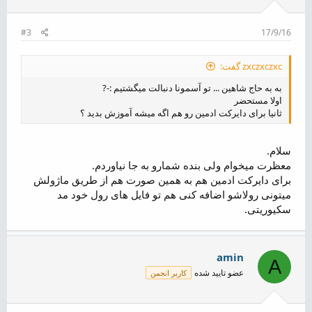
#3
17/9/16
zxczxczxc گفت:
به به حاج شاهین ... تو آسمونا دنبالت میگشتیم :-?
اولا مستحضر
ثانیا برای دایرکت ادمین رو هم اگه میشه آموزش بدید ؟
سلام.
معظرت میخوام ولی بنده شمارو به جا نیاوردم.
برای دایرکت ادمین هم به همین صورت هم از طریق ماژولش
میتونی رولاشو اضافه کنی هم تو فایل های رول خود مد
سکیوریتی.
amin
A
عضو تایید شده
کاربر انجمن