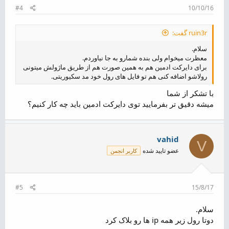
#4
10/10/16
ruin3r گفت:
سلام.
معظرت میخوام ولی بنده شمارو به جا نیاوردم.
برای دایرکت ادمین هم به همین صورت هم از طریق ماژولش میتونی
رولاشو اضافه کنی هم تو فایل های رول خود مد سکیوریتی.
با تشکر از شما
میشه دقیق تر بفرمایید توی دایرکت ادمین باید چه کار کنیم؟
vahid
V
عضو تایید شده
کاربر انجمن
#5
15/8/17
سلام.
دوتا رول زیر همه ip ها رو بلاک کرد