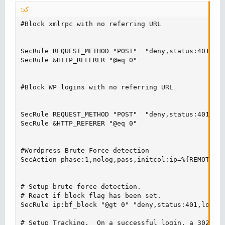
کد:
#Block xmlrpc with no referring URL

SecRule REQUEST_METHOD "POST"  "deny,status:401,id:
SecRule &HTTP_REFERER "@eq 0"

#Block WP logins with no referring URL

SecRule REQUEST_METHOD "POST"  "deny,status:401,id:
SecRule &HTTP_REFERER "@eq 0"

#Wordpress Brute Force detection

SecAction phase:1,nolog,pass,initcol:ip=%{REMOTE_AD
# Setup brute force detection.

# React if block flag has been set.

SecRule ip:bf_block "@gt 0" "deny,status:401,log,id
# Setup Tracking.  On a successful login, a 302 red