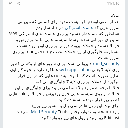
م
#1
11/9/16
و
ض
سلام.
و
بعد از مدتی اومدم تا یه پست مفید برای کسانی که میزبانی
ع
سرور هایی که
هاست اشتراکی
دارند انتشار بدم.
همانطور که مستحظر هستید بر روی هاست های اشتراکی 99%
سایتهای میزبانی شده توسط سیستم هایی مانند وردپرس و
جوملا هستند و حملات بروت فورس بر روی اونها زیاد هست.
مستلزمه جلوگیری از این حملات نصب mod_security بر روی
سرور هست.
mod_security
فایروالی است برای سرور های لینوکسی که بر
روی لایه 7 یعنی
web application
عملکرد دارد و نحوه کار اون
به این صورت است که با توجه به rule هایی که در اون قرار
میگیره از حملات بر روی لایه 7 جلوگیری می کنه.
حالا با توجه به موارد بالا شما می توایند برای جلوگیری از این
حملات بر روی سیستم هایی چون وردپرس و جوملا از rule هایی
که در زیر قرار میدهم استفاده کنید.
برای ثبت این رول ها در سی پنل به مسیر زیر بروید:
وارد whm شود > وارد بخش
Mod Security
Tools شوید >
Edit List رو بزنید و رول های زیر رو وارد کنید: