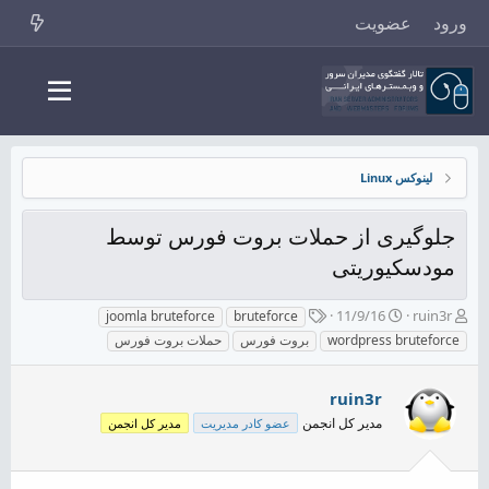
ورود
عضویت
لینوکس Linux
جلوگیری از حملات بروت فورس توسط
مودسکیوریتی
ش
ت
ب
11/9/16
ruin3r
joomla bruteforce
bruteforce
ر
ا
ر
wordpress bruteforce
بروت فورس
حملات بروت فورس
و
ر
چ
ع
ی
س
ک
خ
پ
ruin3r
ن
ش
ه
مدیر کل انجمن
عضو کادر مدیریت
مدیر کل انجمن
ن
ر
ا
د
و
ه
ع