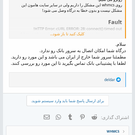
روی whmcs این مشکل را داریم ولی در سایر سایت هامون این
مشکل نیست و بدون خطا به درگاه وصل می شود!
Fault
HTTP Error: cURL ERROR: 28: connect() timed out!
کلیک کنید تا باز شود...
url:
https://bpm.shaparak.ir:443/pgwchannel/services/pgw
content_type:
سلام.
http_code: 0
درگاه شما امکان اتصال به سرور بانک رو ندارد.
header_size: 0
request_size: 0
مطمئنا سرور شما خارج از ایران می باشد و این مورد رو دارید.
filetime: -1
لطفا با پشتیبانی بانک تماس بگیرید تا این مورد رو بررسی کنند.
ssl_verify_result: 0
redirect_count: 0
total_time: 0
R
deldar
namelookup_time: 0.017037
e
connect_time: 0
a
c
pretransfer_time: 0
t
size_upload: 0
برای ارسال پاسخ شما باید وارد سیستم شوید.
i
size_download: 0
o
speed_download: 0
n
speed_upload: 0
Reddit
Pinterest
Tumblr
WhatsApp
ایمیل
اشتراک گذاری:
s
download_content_length: -1
:
upload_content_length: -1
WHMCS
starttransfer_time: 0