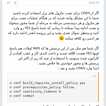
م
#1
26/5/18
و
ض
اگر از CPAN برای نصب ماژول های پرل اسفاده کرده باشید
و
حتما با این مشکل واجه شدید که در هنگام عملیات نصب برای
ع
هر ماژول و هر دیپندنسی مرحله به مرحله از شما مجوز میخواد
و نصب ادامه پیدا نمیکنه تا زمانی که شما پاسخ YES رو وارد
کنید و منتظر سوال بعدی بشید و این پروسه انقدر ادامه داره که
هر ادمی رو کلافه میکنه
اگر شما هم مثل من از این پرسش ها که 99% اوقات هم پاسخ
اونها YES هست کلافه شدید و باعث کندی کار و عقب افتادن از
کاراتون شده میتونید با استفاده از چند کد زیر از اکثر این
پرسش ها و مجوز خواستن ها خلاص بشید .
ابتدا وارد CPAN بشید و بعد :
کد:
o conf build_requires_install_policy yes

o conf prerequisites_policy follow

o conf inactivity_timeout 6

o conf commit