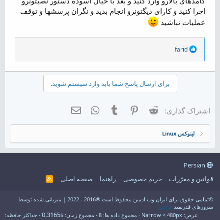
کامدهای بالارو وارد کنید و بعد با خیال اسوده دستور نصبتونرو
اجرا کنید و کارای دیگتونرو انجام بدید و نگران پرسشها و توقف
عملیات نباشید
R
farid
e
a
c
t
برای ارسال پاسخ شما باید وارد سیستم شوید.
i
o
n
Reddit
Pinterest
Tumblr
WhatsApp
ایمیل
اشتراک گذاری:
s
:
لینوکس Linux
Persian
قوانین و مقرّرات
حریم خصوصی
راهنما
صفحه اصلی
R
S
S
©تمامی حقوق برای ایران وب ادمین محفوظ است ®2016 - 2022 | میزبانی شده توسط
سرورهای قدرتمند
فراسو
0.3165s
عرض
مجموع داده ها
8
مجموع زمان
حداکثر حافظه