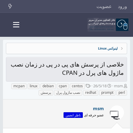
ورود
عضویت
لینوکس Linux
خلاصی از پرسش های پی در پی در زمان نصب
ماژول های پرل در CPAN
ش
ت
ب
26/5/18
msm
mcpan
linux
debian
cpan
centos
ر
ا
ر
perl
prompt
redhat
نصب ماژول پرل
پرسش
و
ر
چ
ع
ی
س
ک
خ
پ
msm
ن
ش
ه
عضو حرفه ای
ناظر انجمن
ن
ر
ا
د
و
ه
ع