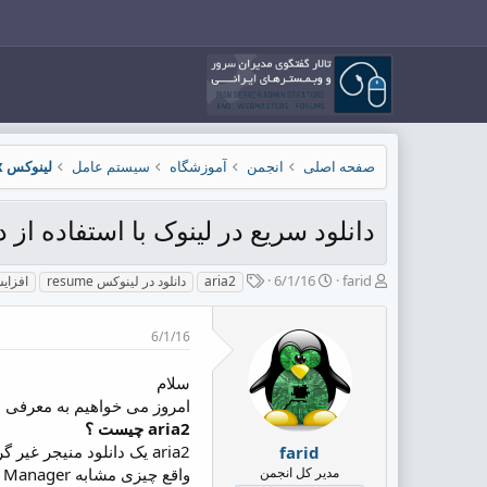
صفحه اصلی
انجمن
آموزشگاه
سیستم عامل
لینوکس Linux
دانلود سریع در لینوک با استفاده از دانلو
ش
ت
ب
6/1/16
farid
aria2
resume دانلود در لینوکس
افزای
ر
ا
ر
و
ر
چ
6/1/16
ع
ی
س
ک
خ
پ
ن
ش
ه
سلام
ن
ر
ا
امروز می خواهیم به معرفی دانلود منیجر aria2 
د
و
aria2 چیست ؟
ه
ع
aria2 یک دانلود منیجر 
farid
م
مدیر کل انجمن
واقع چیزی مشابه Internet Download Manager در ویندوز می باشد که کاربران ایرانی اغلب با آن آشنایی دارند.
و