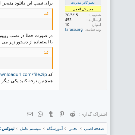
ض
برای نصب این دانلود منیجر از
عضو کادر مدیریت
و
مدیر کل انجمن
ع
کد:
عضویت
20/5/15
ارسال ها
453
امتیاز
10
وب سایت
faraso.org
در صورت خطا در نصب ریپوزی
با استفاده از دستور زیر می تو
کد:
که
ownloadurl.com/file.zip
همچنین توجه کنید یکی دیگر از مزایای استفاده از aria2 امکا
Reddit
Pinterest
Tumblr
ایمیل
WhatsApp
اشتراک گذاری:
صفحه اصلی
انجمن
آموزشگاه
سیستم عامل
لینوکس Linux