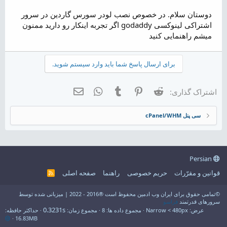
م
و
دوستان سلام. در خصوص نصب لودر سورس گاردین در سرور
ض
اشتراکی لینوکسی godaddy اگر تجربه اینکار رو دارید ممنون
و
میشم راهنمایی کنید
ع
برای ارسال پاسخ شما باید وارد سیستم شوید.
Reddit
Pinterest
Tumblr
WhatsApp
ایمیل
اشتراک گذاری:
سی پنل cPanel/WHM
Persian
قوانین و مقرّرات
حریم خصوصی
راهنما
صفحه اصلی
R
S
S
©تمامی حقوق برای ایران وب ادمین محفوظ است ®2016 - 2022 | میزبانی شده توسط
سرورهای قدرتمند
فراسو
0.3231s
عرض
مجموع داده ها
8
مجموع زمان
حداکثر حافظه
16.83MB