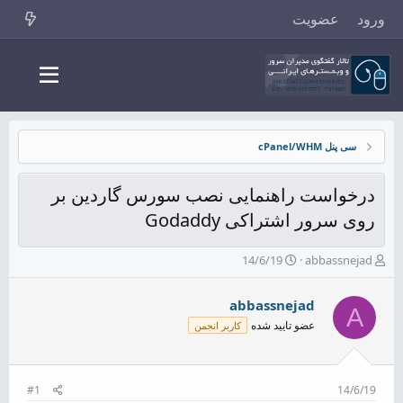
ورود
عضویت
سی پنل cPanel/WHM
درخواست راهنمایی نصب سورس گاردین بر
روی سرور اشتراکی Godaddy
ش
ت
14/6/19
abbassnejad
ر
ا
و
ر
abbassnejad
ع
ی
A
ک
خ
عضو تایید شده
کاربر انجمن
ن
ش
ن
ر
د
و
ه
ع
#1
14/6/19