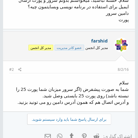
ض
ایمیل برای استفاده در برنامه نویسی وبسایتمون چیه؟
و
دامین سرور
ع
پورت
farshid
مدیر کل انجمن
عضو کادر مدیریت
مدیر کل انجمن
#2
8/2/16
سلام
شما به صورت پیشفرض (اگر سرور میزبان شما پورت 25 را
نبسته باشد) روی پورت 25 بایستی وصل شید.
و آدرس اتصال هم که همون آدرس دامین رو می تونید بزنید.
برای ارسال پاسخ شما باید وارد سیستم شوید.
Reddit
Pinterest
Tumblr
WhatsApp
ایمیل
اشتراک گذاری: