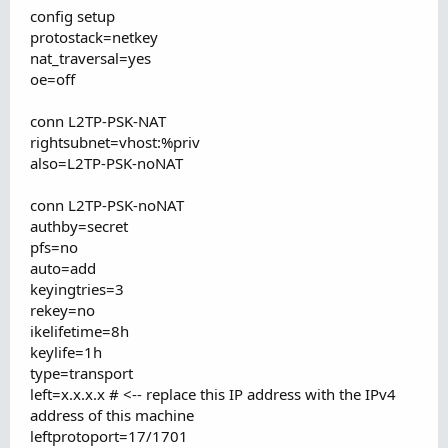
config setup
protostack=netkey
nat_traversal=yes
oe=off
conn L2TP-PSK-NAT
rightsubnet=vhost:%priv
also=L2TP-PSK-noNAT
conn L2TP-PSK-noNAT
authby=secret
pfs=no
auto=add
keyingtries=3
rekey=no
ikelifetime=8h
keylife=1h
type=transport
left=x.x.x.x # <-- replace this IP address with the IPv4
address of this machine
leftprotoport=17/1701