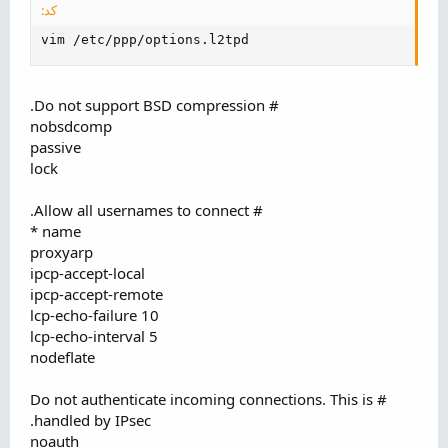
کد:
vim /etc/ppp/options.l2tpd
# Do not support BSD compression.
nobsdcomp
passive
lock
# Allow all usernames to connect.
name *
proxyarp
ipcp-accept-local
ipcp-accept-remote
lcp-echo-failure 10
lcp-echo-interval 5
nodeflate
# Do not authenticate incoming connections. This is
handled by IPsec.
noauth