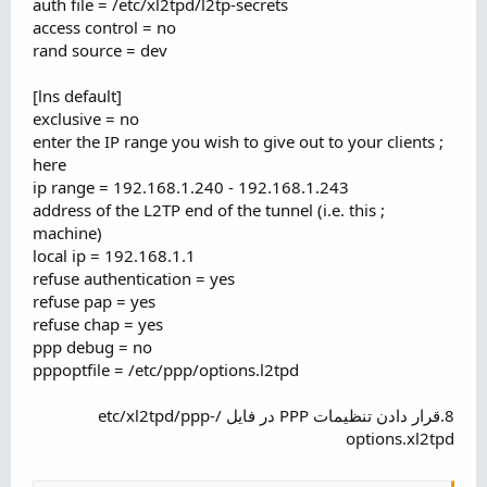
auth file = /etc/xl2tpd/l2tp-secrets
access control = no
rand source = dev
[lns default]
exclusive = no
; enter the IP range you wish to give out to your clients
here
ip range = 192.168.1.240 - 192.168.1.243
; address of the L2TP end of the tunnel (i.e. this
machine)
local ip = 192.168.1.1
refuse authentication = yes
refuse pap = yes
refuse chap = yes
ppp debug = no
pppoptfile = /etc/ppp/options.l2tpd
8.قرار دادن تنظیمات PPP در فایل /etc/xl2tpd/ppp-
options.xl2tpd