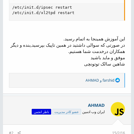
/etc/init.d/ipsec restart

/etc/init.d/xl2tpd restart
این آموزش همینجا به اتمام رسید.
در صورتی که سوالی داشتید در همین تاپیک بپرسید,بنده و دیگر
همکاران درخدمت شما هستیم.
موفق و ماید باشید
شاهین سالک توتونچی​
R
farshid
و
AHMAD
e
a
c
t
i
AHMAD
o
ایران وب ادمین
عضو کادر مدیریت
ناظر انجمن
n
s
:
#2
15/2/16