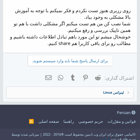
3.پیکربندی هسته لینوکس با استفاده از دستورات زیر:
روی رزبری هنوز تست نکردم و فکر نمیکنم با توجه به آموزش
بالا مشکلی به وجود بیاد.
کد:
شما نصب کن من هم تست میکنم اگر مشکلی داشت با هم تو
for each in /proc/sys/net/ipv4/conf/*

همین تاپیک بررسی و رفع میکنیم.
do

خوشحال میشم تو این مورد باهم تبادل اطلاعات داشته باشیم و
    echo 0 > $each/accept_redirects

مطالب رو برای باقی کاربرا هم share کنیم.
    echo 0 > $each/send_redirects

done
برای ارسال پاسخ شما باید وارد سیستم شوید.
4.پیکربندی /etc/ipsec.conf برای کار با PSK به جای گواهی X.509.
Reddit
Pinterest
Tumblr
WhatsApp
ایمیل
اشتراک گذاری:
کد:
vim /etc/ipsec.conf
لینوکس Linux
config setup
Persian
protostack=netkey
nat_traversal=yes
قوانین و مقرّرات
حریم خصوصی
راهنما
صفحه اصلی
R
oe=off
S
S
©تمامی حقوق برای ایران وب ادمین محفوظ است ®2016 - 2022 | میزبانی شده توسط
conn L2TP-PSK-NAT
سرورهای قدرتمند
فراسو