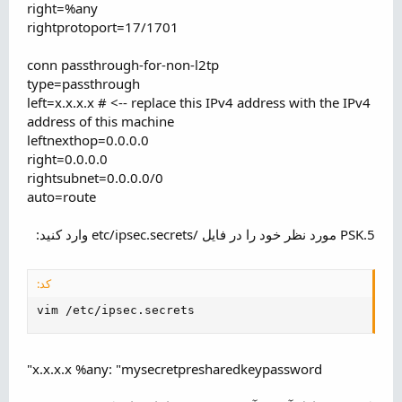
right=%any
rightprotoport=17/1701
conn passthrough-for-non-l2tp
type=passthrough
left=x.x.x.x # <-- replace this IPv4 address with the IPv4
address of this machine
leftnexthop=0.0.0.0
right=0.0.0.0
rightsubnet=0.0.0.0/0
auto=route
5.PSK مورد نظر خود را در فایل /etc/ipsec.secrets وارد کنید:
کد:
vim /etc/ipsec.secrets
x.x.x.x %any: "mysecretpresharedkeypassword"