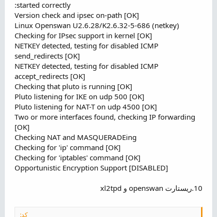
started correctly:
Version check and ipsec on-path [OK]
Linux Openswan U2.6.28/K2.6.32-5-686 (netkey)
Checking for IPsec support in kernel [OK]
NETKEY detected, testing for disabled ICMP
send_redirects [OK]
NETKEY detected, testing for disabled ICMP
accept_redirects [OK]
Checking that pluto is running [OK]
Pluto listening for IKE on udp 500 [OK]
Pluto listening for NAT-T on udp 4500 [OK]
Two or more interfaces found, checking IP forwarding
[OK]
Checking NAT and MASQUERADEing
Checking for 'ip' command [OK]
Checking for 'iptables' command [OK]
Opportunistic Encryption Support [DISABLED]
10.ریستارت openswan و xl2tpd
کد: