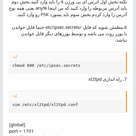
نکته:بخش اول آدرس آی پی ورژن 4 را باید وارد کنید.بخش دوم
باید آدرس مربوطه را وارد کنید که من اینجا %any یعنی همه نوع
آدرس را وارد کردم.بخش سوم باید پسورد PSK رو وارد کنید.
6.مطمئن شوید که فایل /etc/ipsec.secrets حتما قابل خواندن
با یوزر روت می باشد و توسط یوزرهای دیگر قابل خواندن
نباشد.
کد:
chmod 600 /etc/ipsec.secrets
7. راه اندازی xl2tpd
کد:
vim /etc/xl2tpd/xl2tpd.conf
[global]
port = 1701