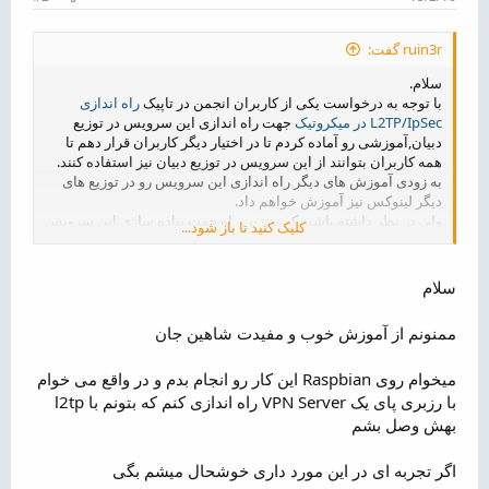
ruin3r گفت:
سلام.
با توجه به درخواست یکی از کاربران انجمن در تاپیک
راه اندازی
L2TP/IpSec در میکروتیک
جهت راه اندازی این سرویس در توزیع
دبیان,آموزشی رو آماده کردم تا در اختیار دیگر کاربران قرار دهم تا
همه کاربران بتوانند از این سرویس در توزیع دبیان نیز استفاده کنند.
به زودی آموزش های دیگر راه اندازی این سرویس رو در توزیع های
دیگر لینوکس نیز آموزش خواهم داد.
ولی در نظر داشته باشید که بهترین راه جهت پیاده سازی این سرویس
کلیک کنید تا باز شود...
سیستم عامل میکروتیک می باشد چون مدیریت سرویس در آن آسان
تر و قوی تر خواهد بود.
سلام
L2TP/IpSec یک پروتکل پیشرفته و بر اساس استاندارد IETF
RFC
3193
می باشد که جایگزین مناسبی از لحاظ رمز نگاری برای پروتکل
ممنونم از آموزش خوب و مفیدت شاهین جان
PPTP می باشد و بسیار هم توصیه می شود که از کاربران از این
پروتکل استفاده کنند.
میخوام روی Raspbian این کار رو انجام بدم و در واقع می خوام
مشاهده پیوست 169
با رزبری پای یک VPN Server راه اندازی کنم که بتونم با l2tp
بهش وصل بشم
این آموزش در 10 مرحله انجام خواهد شد که به ترتیب توضیح خواهم
داد.
اگر تجربه ای در این مورد داری خوشحال میشم بگی